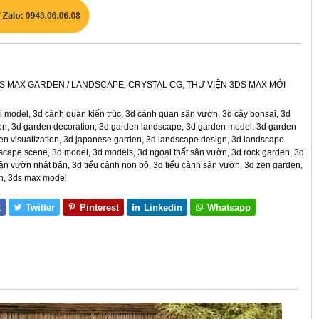
S MAX GARDEN / LANDSCAPE
,
CRYSTAL CG
,
THƯ VIỆN 3DS MAX MỚI
i model
,
3d cảnh quan kiến trúc
,
3d cảnh quan sân vườn
,
3d cây bonsai
,
3d
en
,
3d garden decoration
,
3d garden landscape
,
3d garden model
,
3d garden
en visualization
,
3d japanese garden
,
3d landscape design
,
3d landscape
dscape scene
,
3d model
,
3d models
,
3d ngoại thất sân vườn
,
3d rock garden
,
3d
ân vườn nhật bản
,
3d tiểu cảnh non bộ
,
3d tiểu cảnh sân vườn
,
3d zen garden
,
n
,
3ds max model
k
Twitter
Pinterest
Linkedin
Whatsapp