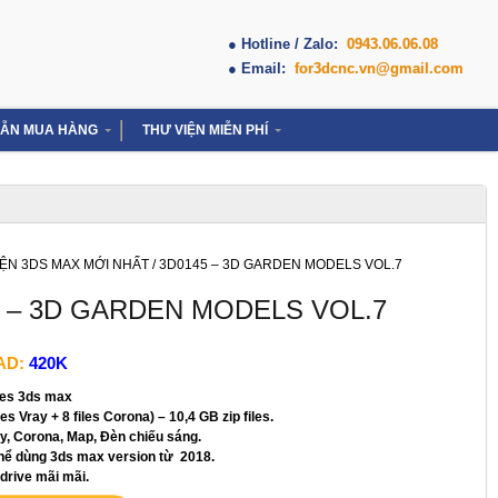
● Hotline / Zalo:
0943.06.06.08
● Email:
for3dcnc.vn@gmail.com
ẪN MUA HÀNG
THƯ VIỆN MIỄN PHÍ
IỆN 3DS MAX MỚI NHẤT
/ 3D0145 – 3D GARDEN MODELS VOL.7
5 – 3D GARDEN MODELS VOL.7
AD:
420K
iles 3ds max
es Vray + 8 files Corona) – 10,4 GB zip files.
y, Corona, Map, Đèn chiếu sáng.
thể dùng 3ds max version từ 2018.
 drive mãi mãi.