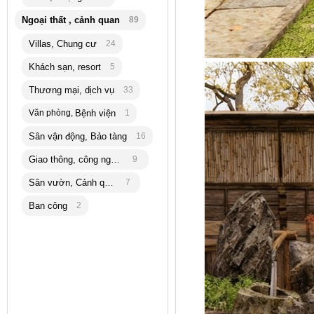
Ngoại thất , cảnh quan
89
Villas, Chung cư
24
Khách sạn, resort
5
Thương mại, dịch vụ
33
Văn phòng,
Bệnh viện
1
Sân vận động, Bảo tàng
16
Giao thông, công nghiệp
9
Sân vườn, Cảnh quan
7
Ban công
2