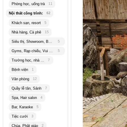
Phòng học, uống trà
11
Nội thất công trình:
62
Khách sạn, resort
5
Nhà hàng, Cà phê
15
Siêu thị, Showroom, Bán lẽ
5
Gyms, Rạp chiếu, Vui chơi
5
Trường học, nhà trẻ
7
Bệnh viện
1
Văn phòng
12
Quầy lễ tân, Sảnh
7
Spa, Hair salon
4
Bar, Karaoke
5
Tiệc cưới
3
Chùa, Phật giáo
2