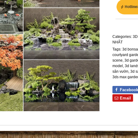
Categories:
3D
NHẤT
Tags:
3d bonsa
courtyard gard
scene
,
3d gard
model
,
3d lan
sân vườn
,
3d s
3ds max garde
Faceboo
Email