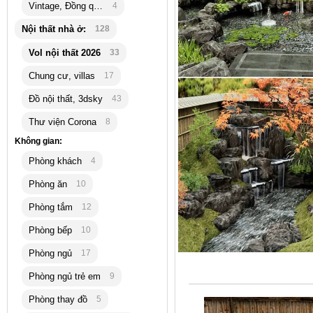
Vintage, Đồng quê
4
Nội thất nhà ở:
128
Vol nội thất 2026
33
Chung cư, villas
17
Đồ nội thất, 3dsky
43
Thư viện Corona
8
Không gian:
Phòng khách
4
Phòng ăn
10
Phòng tắm
12
Phòng bếp
10
Phòng ngủ
17
Phòng ngủ trẻ em
9
Phòng thay đồ
5