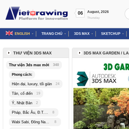
Skip
to
Se
August
,
2026
content
06
for
Thursday
ENGLISH
TRANG CHỦ
3DS MAX
SKETCHUP
THƯ VIỆN 3DS MAX
3DS MAX GARDEN / L
Thư viện 3ds max mới
340
Phong cách:
Hiện đại, luxury, tối giản
24
Tân, cổ điển
19
Ý, Nhật Bản
2
Pháp, Bắc Âu, Đ.T.Hải
8
Wabi Sabi, Đông Nam Á
8