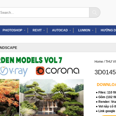
arch
:
PHOTOSHOP
REVIT
AUTOCAD
LUMION
HƯỚNG D
ANDSCAPE
Home
/
THƯ V
3D014
DOWNLO
● Files: 110 f
● Gồm (102 fil
● Render: Vra
● Vol này có 
● Link google