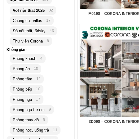
Vol nội thất 2026
32
M0198 – CORONA INTERIOR
Chung cư, villas
17
Đồ nội thất, 3dsky
43
Thư viện Corona
8
Không gian:
Phòng khách
4
Phòng ăn
10
Phòng tắm
12
Phòng bếp
10
Phòng ngủ
17
Phòng ngủ trẻ em
9
Phòng thay đồ
5
3D098 – CORONA INTERIOR
Phòng học, uống trà
11