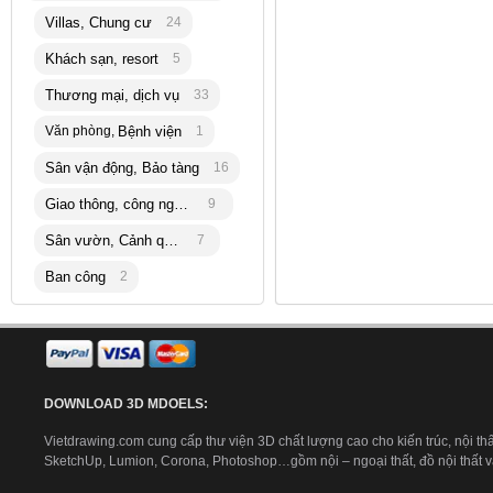
Villas, Chung cư
24
Khách sạn, resort
5
Thương mại, dịch vụ
33
Văn phòng,
Bệnh viện
1
Sân vận động, Bảo tàng
16
Giao thông, công nghiệp
9
Sân vườn, Cảnh quan
7
Ban công
2
DOWNLOAD 3D MDOELS:
Vietdrawing.com cung cấp thư viện 3D chất lượng cao cho kiến trúc, nội thấ
SketchUp, Lumion, Corona, Photoshop…gồm nội – ngoại thất, đồ nội thất và