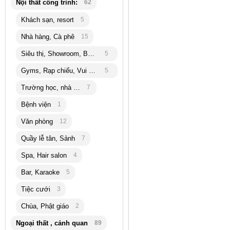
Nội thất công trình:
62
Khách sạn, resort
5
Nhà hàng, Cà phê
15
Siêu thị, Showroom, Bán lẽ
5
Gyms, Rạp chiếu, Vui chơi
5
Trường học, nhà trẻ
7
Bệnh viện
1
Văn phòng
12
Quầy lễ tân, Sảnh
7
Spa, Hair salon
4
Bar, Karaoke
5
Tiệc cưới
3
Chùa, Phật giáo
2
Ngoại thất , cảnh quan
89