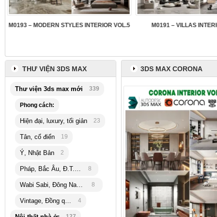
3
M0193 – MODERN STYLES INTERIOR VOL.5
M0191 – VILLAS INTER
THƯ VIỆN 3DS MAX
3DS MAX CORONA
Thư viện 3ds max mới
339
Phong cách:
Hiện đại, luxury, tối giản
23
Tân, cổ điển
19
Ý, Nhật Bản
2
Pháp, Bắc Âu, Đ.T.Hải
8
Wabi Sabi, Đông Nam Á
8
Vintage, Đồng quê
4
Nội thất nhà ở:
127