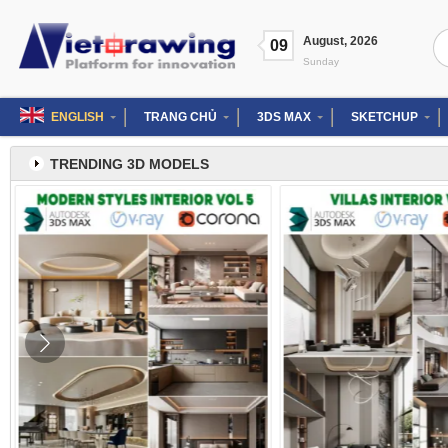
Skip
to
Se
August
,
2026
content
09
for
Sunday
ENGLISH
TRANG CHỦ
3DS MAX
SKETCHUP
TRENDING 3D MODELS