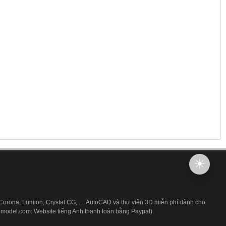
 Corona, Lumion, Crystal CG, … AutoCAD và thư viện 3D miễn phí dành cho
3dmodel.com: Website tiếng Anh thanh toán bằng Paypal).