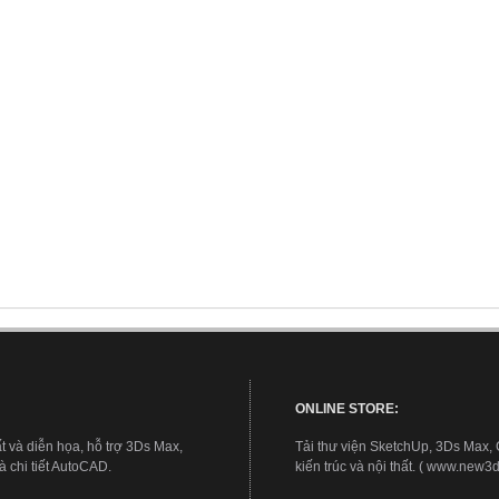
ONLINE STORE:
t và diễn họa, hỗ trợ 3Ds Max,
Tải thư viện SketchUp, 3Ds Max,
 chi tiết AutoCAD.
kiến trúc và nội thất. ( www.new