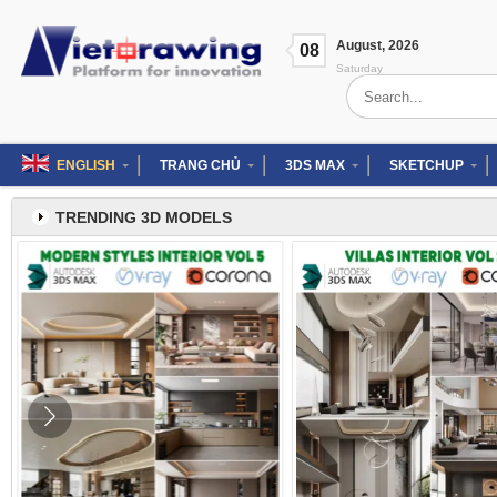
Skip
to
August
,
2026
content
08
Saturday
Search
for:
ENGLISH
TRANG CHỦ
3DS MAX
SKETCHUP
TRENDING 3D MODELS