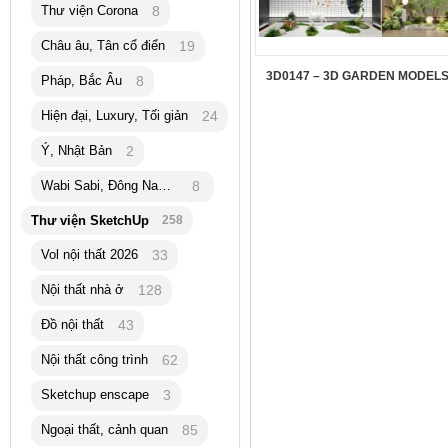
Thư viện Corona
8
Châu âu, Tân cổ điển
19
3D0147 – 3D GARDEN MODELS
Pháp, Bắc Âu
8
Hiện đại, Luxury, Tối giản
24
Ý, Nhật Bản
2
Wabi Sabi, Đông Nam Á
8
Thư viện SketchUp
258
Vol nội thất 2026
33
Nội thất nhà ở
128
Đồ nội thất
43
Nội thất công trình
62
Sketchup enscape
3
Ngoại thất, cảnh quan
85