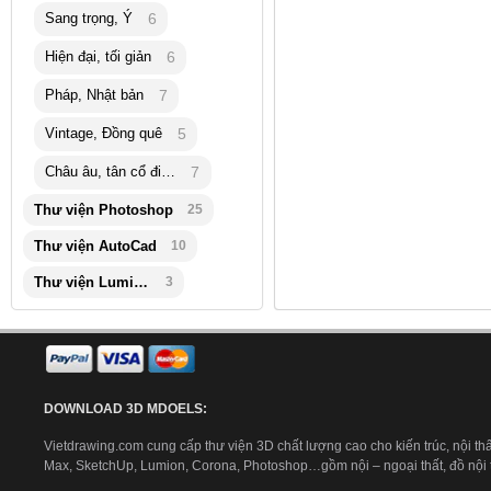
Sang trọng, Ý
6
Hiện đại, tối giản
6
Pháp, Nhật bản
7
Vintage, Đồng quê
5
Châu âu, tân cổ điển
7
Thư viện Photoshop
25
Thư viện AutoCad
10
Thư viện Lumion
3
DOWNLOAD 3D MDOELS:
Vietdrawing.com cung cấp thư viện 3D chất lượng cao cho kiến trúc, nội thấ
Max, SketchUp, Lumion, Corona, Photoshop…gồm nội – ngoại thất, đồ nội th