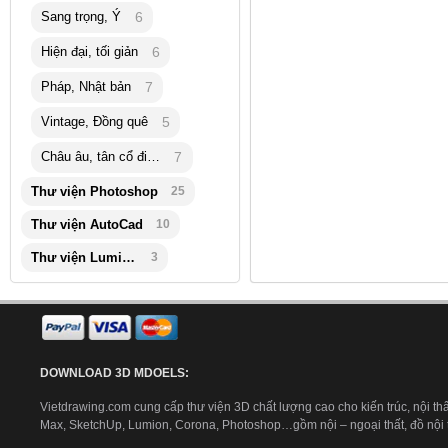
Sang trọng, Ý
6
Hiện đại, tối giản
6
Pháp, Nhật bản
7
Vintage, Đồng quê
5
Châu âu, tân cổ điển
7
Thư viện Photoshop
25
Thư viện AutoCad
10
Thư viện Lumion
3
DOWNLOAD 3D MDOELS:
Vietdrawing.com cung cấp thư viện 3D chất lượng cao cho kiến trúc, nội thấ
Max, SketchUp, Lumion, Corona, Photoshop…gồm nội – ngoại thất, đồ nội th