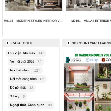
M0193 – MODERN STYLES INTERIOR VOL.5
M0191 – VILLAS INTERIOR 
CATALOGUE
3D COURTYARD GARD
Thư viện 3ds max
339
Vol nội thất 2026
32
Nội thất nhà ở
127
Nội thất công trình
62
Đồ nội thất
43
3dSky
6
Ngoại thất, Cảnh quan
89