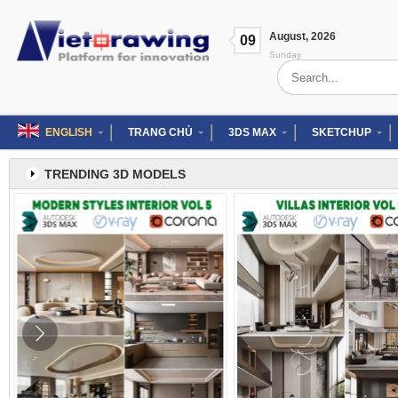
Skip
to
August
,
2026
content
09
Sunday
Search
for:
ENGLISH
TRANG CHỦ
3DS MAX
SKETCHUP
TRENDING 3D MODELS