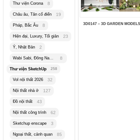
Thư viện Corona
8
Châu âu, Tân cổ điển
19
3D0147 – 3D GARDEN MODELS
Pháp, Bắc Âu
8
Hiện đại, Luxury, Tối giản
23
Ý, Nhật Bản
2
Wabi Sabi, Đông Nam Á
8
Thư viện SketchUp
258
Vol nội thất 2026
32
Nội thất nhà ở
127
Đồ nội thất
43
Nội thất công trình
62
Sketchup enscape
3
Ngoại thất, cảnh quan
85