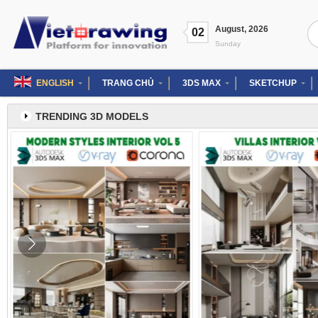
Skip
to
Se
August
,
2026
content
02
for
Sunday
ENGLISH
TRANG CHỦ
3DS MAX
SKETCHUP
TRENDING 3D MODELS