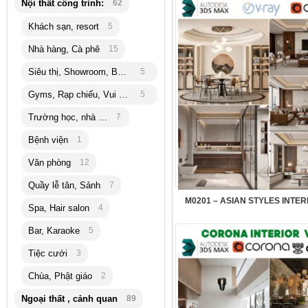
Nội thất công trình:
62
Khách sạn, resort
5
Nhà hàng, Cà phê
15
Siêu thị, Showroom, Bán lẽ
5
Gyms, Rạp chiếu, Vui chơi
5
Trường học, nhà trẻ
7
Bệnh viện
1
Văn phòng
12
Quầy lễ tân, Sảnh
7
M0201 – ASIAN STYLES INTER
Spa, Hair salon
4
Bar, Karaoke
5
Tiệc cưới
3
Chùa, Phật giáo
2
Ngoại thất , cảnh quan
89