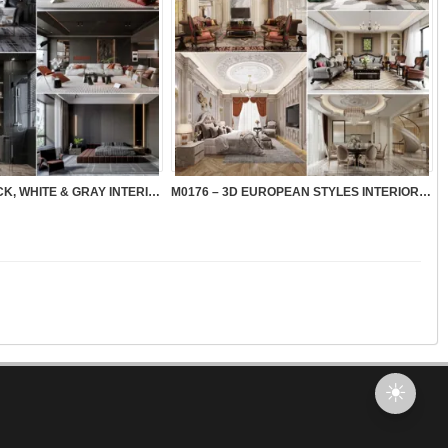
M0177 – 3D BLACK, WHITE & GRAY INTERIOR VOL.1
M0176 – 3D EUROPEAN STYLES INTERIOR VOL.2