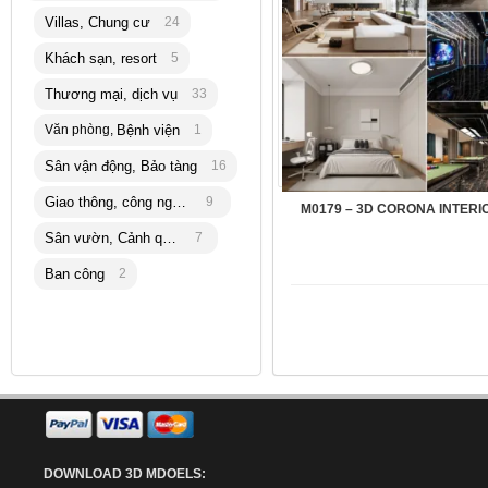
Villas, Chung cư
24
Khách sạn, resort
5
Thương mại, dịch vụ
33
Văn phòng,
Bệnh viện
1
Sân vận động, Bảo tàng
16
Giao thông, công nghiệp
9
M0179 – 3D CORONA INTERI
Sân vườn, Cảnh quan
7
Ban công
2
DOWNLOAD 3D MDOELS: