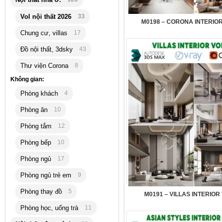
Vol nội thất 2026
33
M0198 – CORONA INTERIOR
Chung cư, villas
17
Đồ nội thất, 3dsky
43
Thư viện Corona
8
Không gian:
Phòng khách
4
Phòng ăn
10
Phòng tắm
12
Phòng bếp
10
Phòng ngủ
17
Phòng ngủ trẻ em
9
Phòng thay đồ
5
M0191 – VILLAS INTERIOR
Phòng học, uống trà
11