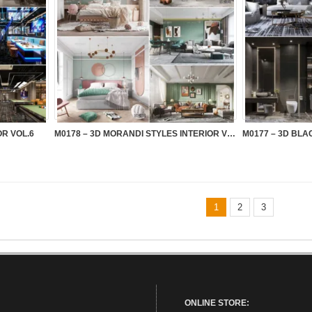
OR VOL.6
M0178 – 3D MORANDI STYLES INTERIOR VOL.1
1
2
3
ONLINE STORE: