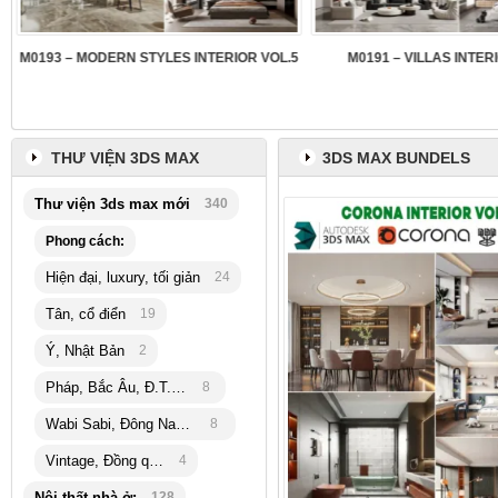
3
M0193 – MODERN STYLES INTERIOR VOL.5
M0191 – VILLAS INTER
THƯ VIỆN 3DS MAX
3DS MAX BUNDELS
Thư viện 3ds max mới
340
Phong cách:
Hiện đại, luxury, tối giản
24
Tân, cổ điển
19
Ý, Nhật Bản
2
Pháp, Bắc Âu, Đ.T.Hải
8
Wabi Sabi, Đông Nam Á
8
Vintage, Đồng quê
4
Nội thất nhà ở:
128