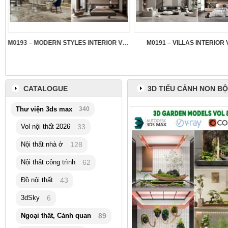
M0193 – MODERN STYLES INTERIOR VOL.5
M0191 – VILLAS INTERIOR 
CATALOGUE
3D TIỂU CẢNH NON BỘ
Thư viện 3ds max
340
Vol nội thất 2026
33
Nội thất nhà ở
128
Nội thất công trình
62
Đồ nội thất
43
3dSky
6
Ngoại thất, Cảnh quan
89