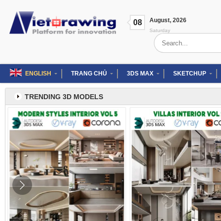
Skip
to
August
,
2026
content
08
Saturday
Search
for:
ENGLISH
TRANG CHỦ
3DS MAX
SKETCHUP
TRENDING 3D MODELS