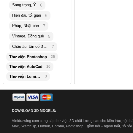
Sang trọng, Ý
6
Hiện đại, tối giản
6
Pháp, Nhật bản
7
Vintage, Đồng quê
5
Châu âu, tân cổ điển
7
Thư viện Photoshop
25
Thư viện AutoCad
10
Thư viện Lumion
3
DOWNLOAD 3D MDOELS:
Vietdrawing.com cung cấp thư viện 3D chất lượng cao cho kiến trúc, nội thấ
Max, SketchUp, Lumion, Corona, Photoshop…gồm nội – ngoại thất, đồ nội th