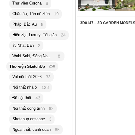
Thư viện Corona
8
Châu âu, Tân cổ điển
19
3D0147 – 3D GARDEN MODELS
Pháp, Bắc Âu
8
Hiện đại, Luxury, Tối giản
24
Ý, Nhật Bản
2
Wabi Sabi, Đông Nam Á
8
Thư viện SketchUp
258
Vol nội thất 2026
33
Nội thất nhà ở
128
Đồ nội thất
43
Nội thất công trình
62
Sketchup enscape
3
Ngoại thất, cảnh quan
85