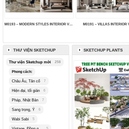
M0193 – MODERN STYLES INTERIOR VOL.5
M0191 – VILLAS INTERIOR 
THƯ VIỆN SKETCHUP
SKETCHUP PLANTS
Thư viện Sketchup mới
258
Phong cách:
Châu Âu, Tân cổ
7
Hiện đại, tối giản
6
Pháp, Nhật Bản
7
Sang trọng, Ý
6
Wabi Sabi
5
Vintage, Đồng quê
5