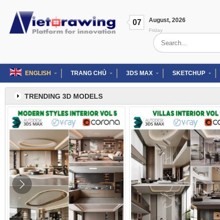
Skip
to
August
,
2026
content
07
Friday
Search
for:
ENGLISH
TRANG CHỦ
3DS MAX
SKETCHUP
TRENDING 3D MODELS