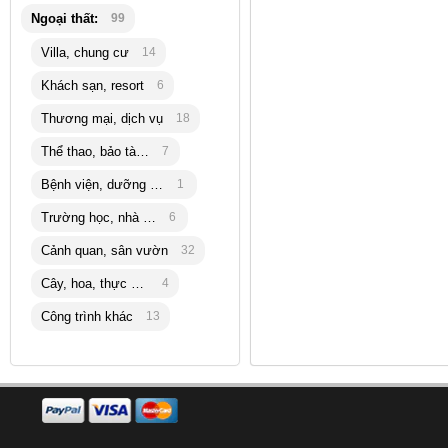
Ngoại thất:
99
Villa, chung cư
14
Khách sạn, resort
6
Thương mại, dịch vụ
18
Thể thao, bảo tàng
7
Bệnh viện, dưỡng lão
1
Trường học, nhà trẻ
6
Cảnh quan, sân vườn
32
Cây, hoa, thực vật
4
Công trình khác
13