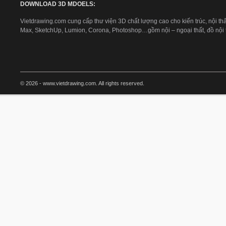
DOWNLOAD 3D MDOELS:
Vietdrawing.com cung cấp thư viện 3D chất lượng cao cho kiến trúc, nội thấ
Max, SketchUp, Lumion, Corona, Photoshop…gồm nội – ngoại thất, đồ nội th
© 2026 - www.vietdrawing.com. All rights reserved.