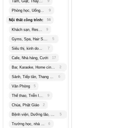
Tắm, Giặt, Thay đồ
9
Phòng học, Uống trà
9
Nội thất công trình:
56
Khách sạn, Resort
9
Gyms, Spa, Hair Salon
5
Siêu thị, kinh doanh
7
Cafe, Nhà hàng, Cưới
17
Bar, Karaoke, Home cinema
2
Sảnh, Tiếp tân, Thang máy
6
Văn Phòng
5
Thể thao, Triễn lãm
9
Chùa, Phật Giáo
2
Bệnh viện, Dưỡng lão, bank
5
Trường học, nhà trẻ
6