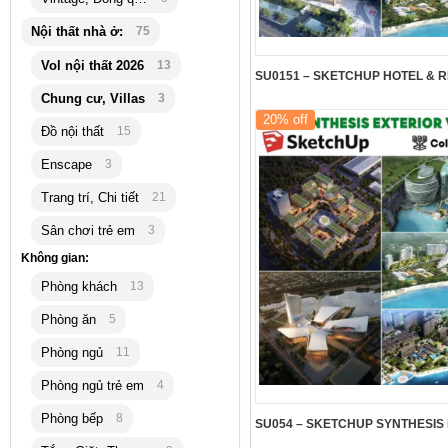
Nội thất nhà ở:
75
Vol nội thất 2026
13
Chung cư, Villas
3
20% off
Đồ nội thất
15
Enscape
3
Trang trí, Chi tiết
21
Sân chơi trẻ em
3
Không gian:
Phòng khách
13
Phòng ăn
5
Phòng ngủ
11
Phòng ngủ trẻ em
4
Phòng bếp
8