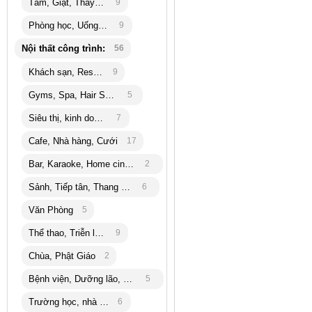
Tắm, Giặt, Thay đồ
9
Phòng học, Uống trà
9
Nội thất công trình:
56
Khách sạn, Resort
9
Gyms, Spa, Hair Salon
5
Siêu thị, kinh doanh
7
Cafe, Nhà hàng, Cưới
17
Bar, Karaoke, Home cinema
2
Sảnh, Tiếp tân, Thang máy
6
Văn Phòng
5
Thể thao, Triễn lãm
9
Chùa, Phật Giáo
2
Bệnh viện, Dưỡng lão, bank
5
Trường học, nhà trẻ
6