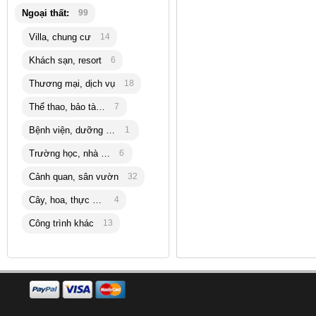
Ngoại thất:
99
Villa, chung cư
14
Khách sạn, resort
6
Thương mại, dịch vụ
18
Thể thao, bảo tàng
7
Bệnh viện, dưỡng lão
1
Trường học, nhà trẻ
6
Cảnh quan, sân vườn
32
Cây, hoa, thực vật
4
Công trình khác
13