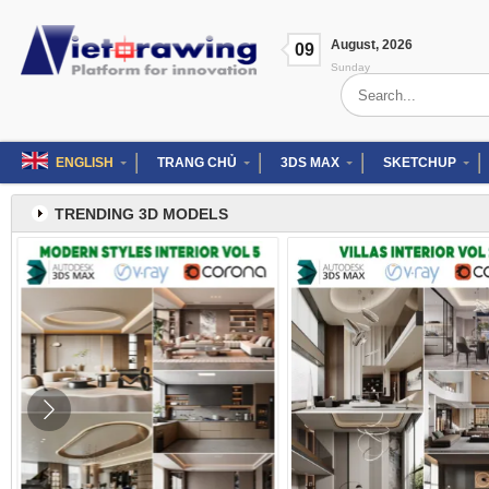
Skip
to
August
,
2026
content
09
Sunday
Search
for:
ENGLISH
TRANG CHỦ
3DS MAX
SKETCHUP
TRENDING 3D MODELS