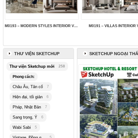
M0193 – MODERN STYLES INTERIOR VOL.5
M0191 – VILLAS INTERIOR 
THƯ VIỆN SKETCHUP
SKETCHUP NGOẠI THẤ
Thư viện Sketchup mới
258
Phong cách:
Châu Âu, Tân cổ
7
Hiện đại, tối giản
6
Pháp, Nhật Bản
7
Sang trọng, Ý
6
Wabi Sabi
5
Vintage, Đồng quê
5