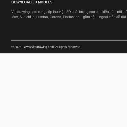
DOWNLOAD 3D MDOELS:
Vietdrawing.com cung cấp thư viện 3D chất lượng cao cho kiến trúc, nội thấ
Max, SketchUp, Lumion, Corona, Photoshop…gồm nội – ngoại thất, đồ nội th
© 2026 - www.vietdrawing.com. All rights reserved.