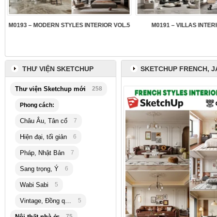
3
M0193 – MODERN STYLES INTERIOR VOL.5
M0191 – VILLAS INTER
THƯ VIỆN SKETCHUP
SKETCHUP FRENCH, J
Thư viện Sketchup mới
258
Phong cách:
Châu Âu, Tân cổ
7
Hiện đại, tối giản
6
Pháp, Nhật Bản
7
Sang trọng, Ý
6
Wabi Sabi
5
Vintage, Đồng quê
5
Nội thất nhà ở:
75