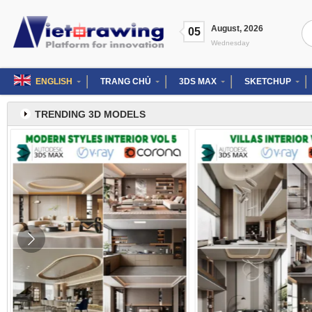
Skip
to
Se
August
,
2026
content
05
for
Wednesday
ENGLISH
TRANG CHỦ
3DS MAX
SKETCHUP
TRENDING 3D MODELS