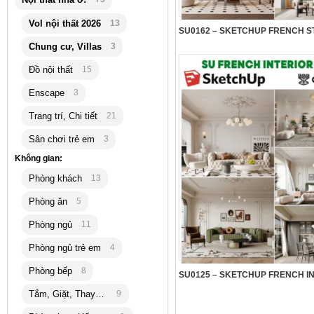
Vol nội thất 2026
13
Chung cư, Villas
3
Đồ nội thất
15
Enscape
3
Trang trí, Chi tiết
21
Sân chơi trẻ em
3
Không gian:
Phòng khách
13
Phòng ăn
5
Phòng ngủ
11
Phòng ngủ trẻ em
4
Phòng bếp
8
Tắm, Giặt, Thay đồ
9