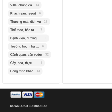
Villa, chung cư
14
Khách sạn, resort
6
Thương mại, dịch vụ
18
Thể thao, bảo tàng
7
Bệnh viện, dưỡng lão
1
Trường học, nhà trẻ
6
Cảnh quan, sân vườn
32
Cây, hoa, thực vật
4
Công trình khác
13
DOWNLOAD 3D MDOELS: