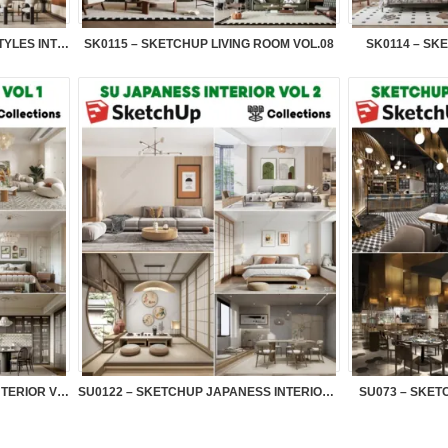
SU0162 – SKETCHUP FRENCH STYLES INTERIOR VOL.2
SK0115 – SKETCHUP LIVING ROOM VOL.08
SK0114 – SK
SU0125 – SKETCHUP FRENCH INTERIOR VOL.1
SU0122 – SKETCHUP JAPANESS INTERIOR VOL.2
SU073 – SKET