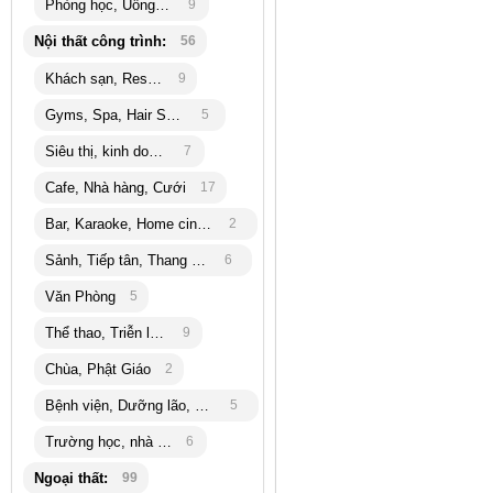
Phòng học, Uống trà
9
Nội thất công trình:
56
Khách sạn, Resort
9
Gyms, Spa, Hair Salon
5
Siêu thị, kinh doanh
7
Cafe, Nhà hàng, Cưới
17
Bar, Karaoke, Home cinema
2
Sảnh, Tiếp tân, Thang máy
6
Văn Phòng
5
Thể thao, Triễn lãm
9
Chùa, Phật Giáo
2
Bệnh viện, Dưỡng lão, bank
5
Trường học, nhà trẻ
6
Ngoại thất:
99