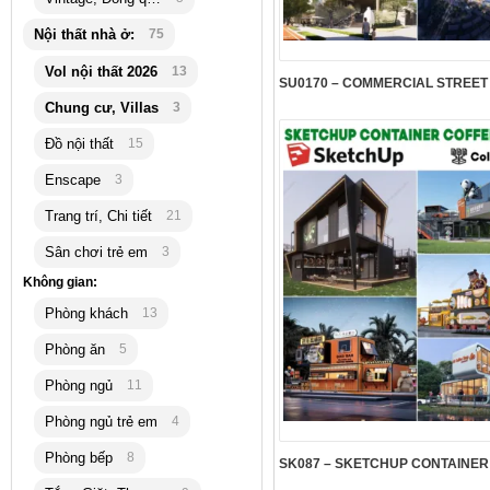
Nội thất nhà ở:
75
Vol nội thất 2026
13
Chung cư, Villas
3
Đồ nội thất
15
Enscape
3
Trang trí, Chi tiết
21
Sân chơi trẻ em
3
Không gian:
Phòng khách
13
Phòng ăn
5
Phòng ngủ
11
Phòng ngủ trẻ em
4
Phòng bếp
8