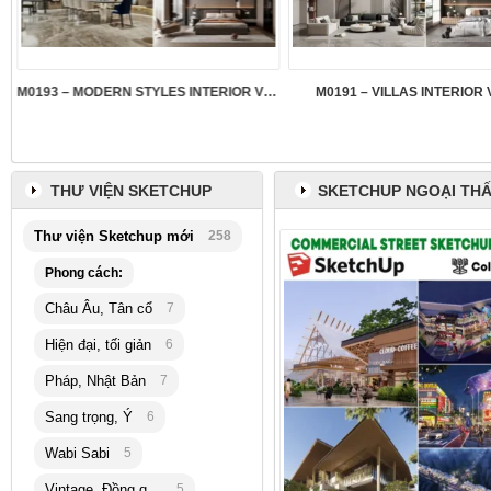
M0193 – MODERN STYLES INTERIOR VOL.5
M0191 – VILLAS INTERIOR 
THƯ VIỆN SKETCHUP
SKETCHUP NGOẠI TH
Thư viện Sketchup mới
258
Phong cách:
Châu Âu, Tân cổ
7
Hiện đại, tối giản
6
Pháp, Nhật Bản
7
Sang trọng, Ý
6
Wabi Sabi
5
Vintage, Đồng quê
5