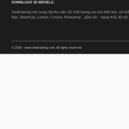
DOWNLOAD 3D MDOELS:
Vietdrawing.com cung cấp thư viện 3D chất lượng cao cho kiến trúc, nội thấ
Max, SketchUp, Lumion, Corona, Photoshop…gồm nội – ngoại thất, đồ nội th
© 2026 - www.vietdrawing.com. All rights reserved.