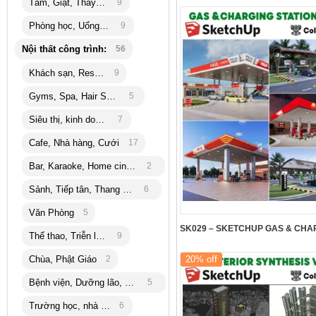
Tắm, Giặt, Thay đồ
9
Phòng học, Uống trà
9
Nội thất công trình:
56
Khách sạn, Resort
9
Gyms, Spa, Hair Salon
5
Siêu thị, kinh doanh
7
Cafe, Nhà hàng, Cưới
17
Bar, Karaoke, Home cinema
2
Sảnh, Tiếp tân, Thang máy
6
Văn Phòng
5
Thể thao, Triễn lãm
9
Chùa, Phật Giáo
2
20% off
Bệnh viện, Dưỡng lão, bank
5
Trường học, nhà trẻ
6