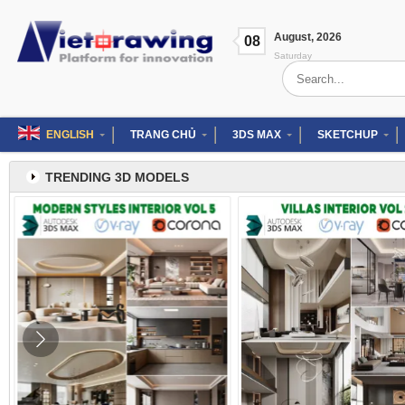
Skip
to
August
,
2026
content
08
Saturday
Search
for:
ENGLISH
TRANG CHỦ
3DS MAX
SKETCHUP
TRENDING 3D MODELS