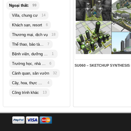
Ngoại thất:
99
Villa, chung cư
14
Khách sạn, resort
6
Thương mại, dịch vụ
18
Thể thao, bảo tàng
7
Bệnh viện, dưỡng lão
1
Trường học, nhà trẻ
6
Cảnh quan, sân vườn
32
Cây, hoa, thực vật
4
Công trình khác
13