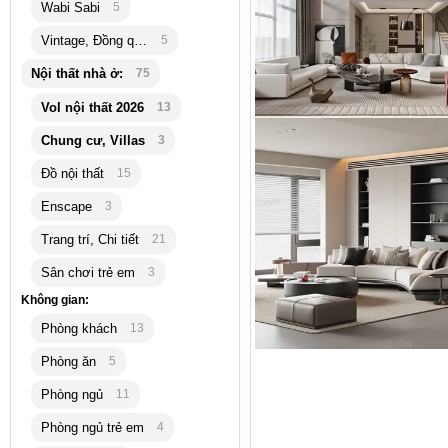
Wabi Sabi
5
Vintage, Đồng quê
5
Nội thất nhà ở:
75
Vol nội thất 2026
13
Chung cư, Villas
3
Đồ nội thất
15
Enscape
3
Trang trí, Chi tiết
21
Sân chơi trẻ em
3
Không gian:
Phòng khách
13
Phòng ăn
5
Phòng ngủ
11
Phòng ngủ trẻ em
4