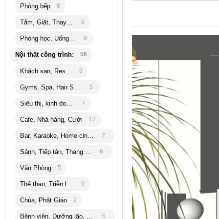
Phòng bếp
8
Tắm, Giặt, Thay đồ
9
Phòng học, Uống trà
9
Nội thất công trình:
56
Khách sạn, Resort
9
Gyms, Spa, Hair Salon
5
Siêu thị, kinh doanh
7
Cafe, Nhà hàng, Cưới
17
Bar, Karaoke, Home cinema
2
Sảnh, Tiếp tân, Thang máy
6
Văn Phòng
5
Thể thao, Triễn lãm
9
Chùa, Phật Giáo
2
Bệnh viện, Dưỡng lão, bank
5