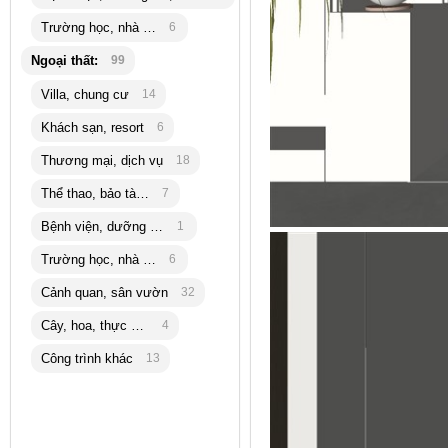
Trường học, nhà trẻ
6
Ngoại thất:
99
Villa, chung cư
14
Khách sạn, resort
6
Thương mại, dịch vụ
18
Thể thao, bảo tàng
7
Bệnh viện, dưỡng lão
1
Trường học, nhà trẻ
6
Cảnh quan, sân vườn
32
Cây, hoa, thực vật
4
Công trình khác
13