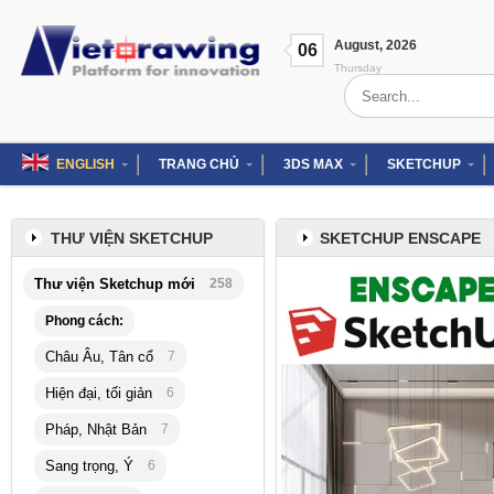
Skip
to
August
,
2026
content
06
Thursday
Search
for:
ENGLISH
TRANG CHỦ
3DS MAX
SKETCHUP
THƯ VIỆN SKETCHUP
SKETCHUP ENSCAPE
Thư viện Sketchup mới
258
Phong cách:
Châu Âu, Tân cổ
7
Hiện đại, tối giản
6
Pháp, Nhật Bản
7
Sang trọng, Ý
6