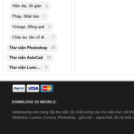
Hiện đại, tối giản
6
Pháp, Nhật bản
7
Vintage, Đồng quê
5
Châu âu, tân cổ điển
7
Thư viện Photoshop
25
Thư viện AutoCad
10
Thư viện Lumion
3
DOWNLOAD 3D MDOELS:
Vietdrawing.com cung cấp thư viện 3D chất lượng cao cho kiến trúc, nội thấ
SketchUp, Lumion, Corona, Photoshop…gồm nội – ngoại thất, đồ nội thất và