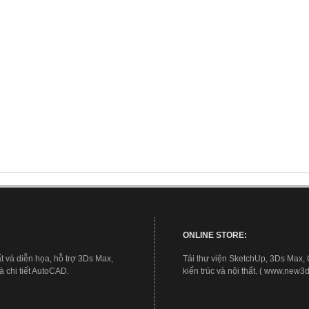
ONLINE STORE:
t và diễn họa, hỗ trợ 3Ds Max,
Tải thư viện SketchUp, 3Ds Max,
 chi tiết AutoCAD.
kiến trúc và nội thất. ( www.new