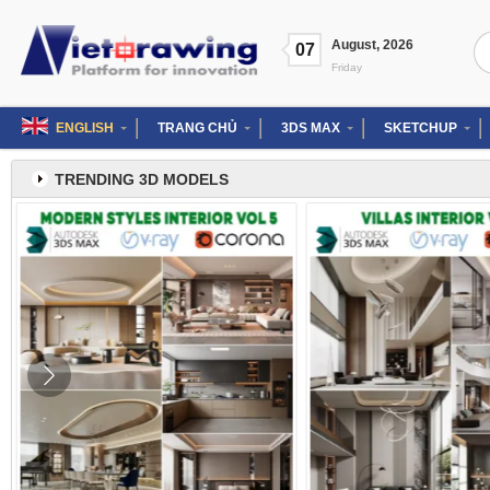
Skip
to
Se
August
,
2026
content
07
for
Friday
ENGLISH
TRANG CHỦ
3DS MAX
SKETCHUP
TRENDING 3D MODELS