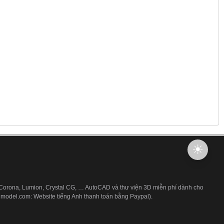
 Corona, Lumion, Crystal CG, … AutoCAD và thư viện 3D miễn phí dành cho
3dmodel.com: Website tiếng Anh thanh toán bằng Paypal).