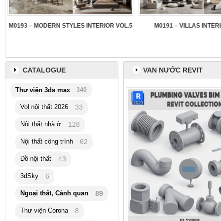
3
M0193 – MODERN STYLES INTERIOR VOL.5
M0191 – VILLAS INTER
CATALOGUE
VAN NƯỚC REVIT
Thư viện 3ds max
340
Vol nội thất 2026
33
Nội thất nhà ở
128
Nội thất công trình
62
Đồ nội thất
43
3dSky
6
Ngoại thất, Cảnh quan
89
Thư viện Corona
8