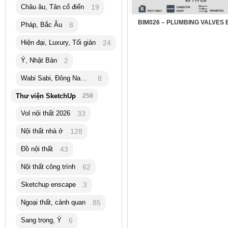
Châu âu, Tân cổ điển
19
BIM026 – PLUMBING VALVES B
Pháp, Bắc Âu
8
Hiện đại, Luxury, Tối giản
24
Ý, Nhật Bản
2
Wabi Sabi, Đông Nam Á
8
Thư viện SketchUp
258
Vol nội thất 2026
33
Nội thất nhà ở
128
Đồ nội thất
43
Nội thất công trình
62
Sketchup enscape
3
Ngoại thất, cảnh quan
85
Sang trọng, Ý
6