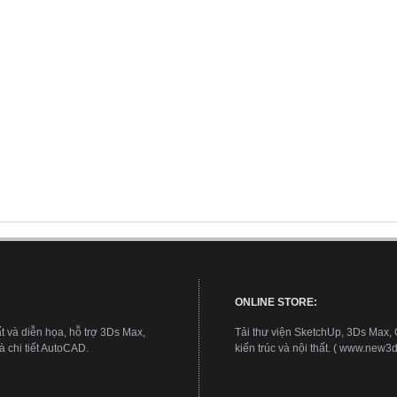
ONLINE STORE:
t và diễn họa, hỗ trợ 3Ds Max,
Tải thư viện SketchUp, 3Ds Max,
 chi tiết AutoCAD.
kiến trúc và nội thất. ( www.new