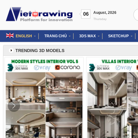
Skip
to
Se
August
,
2026
content
06
for
Thursday
ENGLISH
TRANG CHỦ
3DS MAX
SKETCHUP
TRENDING 3D MODELS