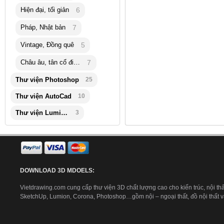
Hiện đại, tối giản
6
Pháp, Nhật bản
7
Vintage, Đồng quê
5
Châu âu, tân cổ điển
7
Thư viện Photoshop
25
Thư viện AutoCad
10
Thư viện Lumion
3
DOWNLOAD 3D MDOELS:
Vietdrawing.com cung cấp thư viện 3D chất lượng cao cho kiến trúc, nội thấ
SketchUp, Lumion, Corona, Photoshop…gồm nội – ngoại thất, đồ nội thất và