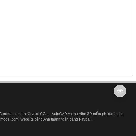
 Corona, Lumion, Crystal CG, … AutoCAD và thư viện 3D miễn phí dành cho
3dmodel.com: Website tiếng Anh thanh toán bằng Paypal).