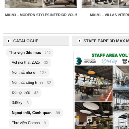
3
M0193 – MODERN STYLES INTERIOR VOL.5
M0191 – VILLAS INTER
CATALOGUE
STAFF EARE 3D MAX 
Thư viện 3ds max
340
Vol nội thất 2026
33
Nội thất nhà ở
128
Nội thất công trình
62
Đồ nội thất
43
3dSky
6
Ngoại thất, Cảnh quan
89
Thư viện Corona
8