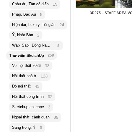
Châu âu, Tân cổ điển
19
3D075 – STAFF AREA VO
Pháp, Bắc Âu
8
Hiện đại, Luxury, Tối giản
24
Ý, Nhật Bản
2
Wabi Sabi, Đông Nam Á
8
Thư viện SketchUp
258
Vol nội thất 2026
33
Nội thất nhà ở
128
Đồ nội thất
43
Nội thất công trình
62
Sketchup enscape
3
Ngoại thất, cảnh quan
85
Sang trọng, Ý
6