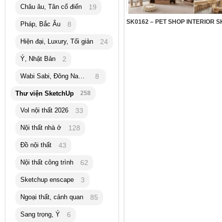
Châu âu, Tân cổ điển
19
Pháp, Bắc Âu
8
Hiện đại, Luxury, Tối giản
24
Ý, Nhật Bản
2
Wabi Sabi, Đông Nam Á
8
Thư viện SketchUp
258
Vol nội thất 2026
33
Nội thất nhà ở
128
Đồ nội thất
43
Nội thất công trình
62
Sketchup enscape
3
Ngoại thất, cảnh quan
85
Sang trọng, Ý
6