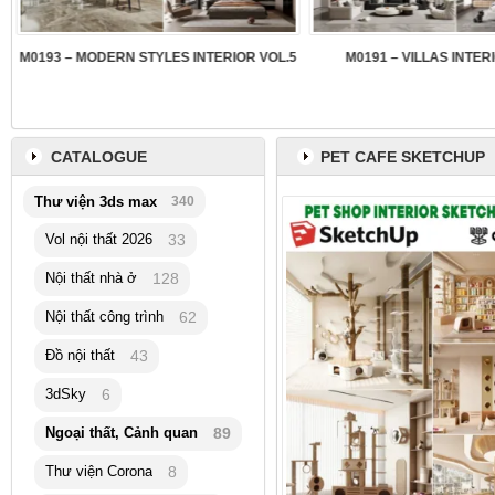
3
M0193 – MODERN STYLES INTERIOR VOL.5
M0191 – VILLAS INTER
CATALOGUE
PET CAFE SKETCHUP
Thư viện 3ds max
340
Vol nội thất 2026
33
Nội thất nhà ở
128
Nội thất công trình
62
Đồ nội thất
43
3dSky
6
Ngoại thất, Cảnh quan
89
Thư viện Corona
8