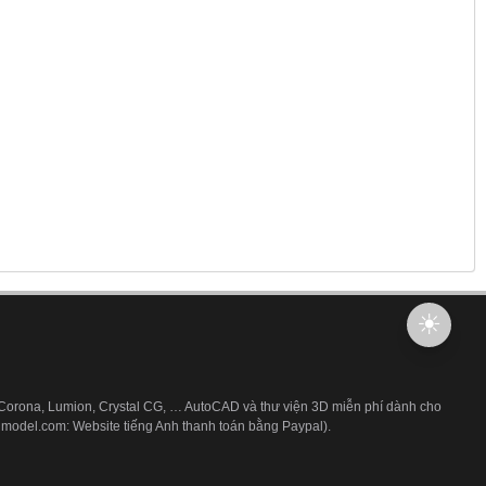
 Corona, Lumion, Crystal CG, … AutoCAD và thư viện 3D miễn phí dành cho
3dmodel.com: Website tiếng Anh thanh toán bằng Paypal).