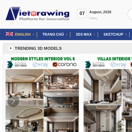
Skip
to
Se
August
,
2026
content
07
for
Friday
ENGLISH
TRANG CHỦ
3DS MAX
SKETCHUP
TRENDING 3D MODELS