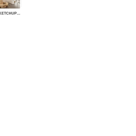
SK0162 – PET SHOP INTERIOR SKETCHUP VOL.1