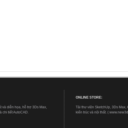
ONLINE STORE:
t và diễn họa, hỗ trợ 3Ds Max,
Tải thư viện SketchUp, 3Ds Max,
 chi tiết AutoCAD.
kiến trúc và nội thất. ( www.new