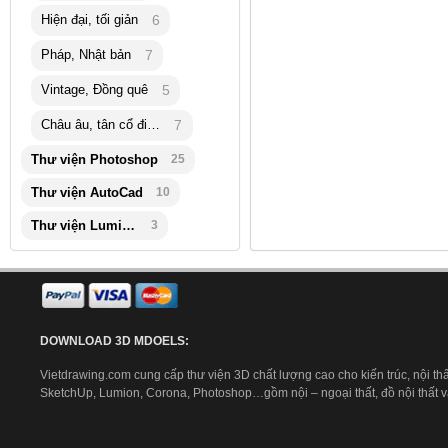
Hiện đại, tối giản
6
Pháp, Nhật bản
7
Vintage, Đồng quê
5
Châu âu, tân cổ điển
7
Thư viện Photoshop
25
Thư viện AutoCad
10
Thư viện Lumion
3
DOWNLOAD 3D MDOELS:
Vietdrawing.com cung cấp thư viện 3D chất lượng cao cho kiến trúc, nội thấ
SketchUp, Lumion, Corona, Photoshop…gồm nội – ngoại thất, đồ nội thất và