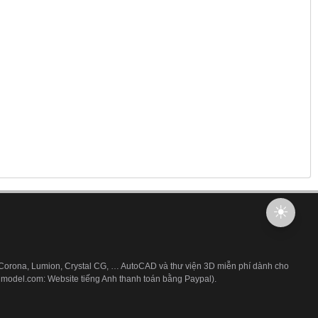
 Corona, Lumion, Crystal CG, … AutoCAD và thư viện 3D miễn phí dành cho
3dmodel.com: Website tiếng Anh thanh toán bằng Paypal).