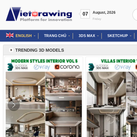
Skip
to
Se
August
,
2026
content
07
for
Friday
ENGLISH
TRANG CHỦ
3DS MAX
SKETCHUP
TRENDING 3D MODELS