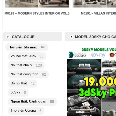
3
M0193 – MODERN STYLES INTERIOR VOL.5
M0191 – VILLAS INTER
CATALOGUE
MODEL 3DSKY CHO C
Thư viện 3ds max
340
Vol nội thất 2026
33
Nội thất nhà ở
128
Nội thất công trình
62
Đồ nội thất
43
3dSky
6
Ngoại thất, Cảnh quan
89
Thư viện Corona
8