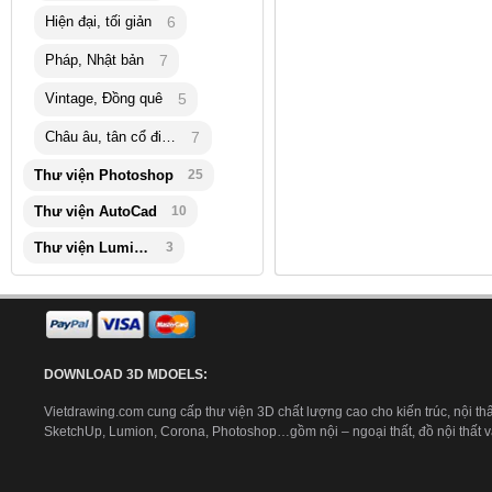
Hiện đại, tối giản
6
Pháp, Nhật bản
7
Vintage, Đồng quê
5
Châu âu, tân cổ điển
7
Thư viện Photoshop
25
Thư viện AutoCad
10
Thư viện Lumion
3
DOWNLOAD 3D MDOELS:
Vietdrawing.com cung cấp thư viện 3D chất lượng cao cho kiến trúc, nội thấ
SketchUp, Lumion, Corona, Photoshop…gồm nội – ngoại thất, đồ nội thất và