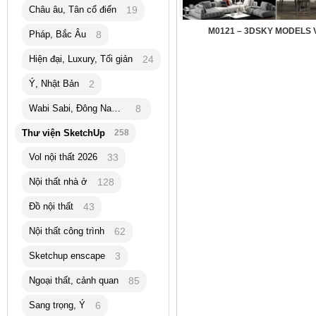
Châu âu, Tân cổ điển
19
M0121 – 3DSKY MODELS 
Pháp, Bắc Âu
8
Hiện đại, Luxury, Tối giản
24
Ý, Nhật Bản
2
Wabi Sabi, Đông Nam Á
8
Thư viện SketchUp
258
Vol nội thất 2026
33
Nội thất nhà ở
128
Đồ nội thất
43
Nội thất công trình
62
Sketchup enscape
3
Ngoại thất, cảnh quan
85
Sang trọng, Ý
6