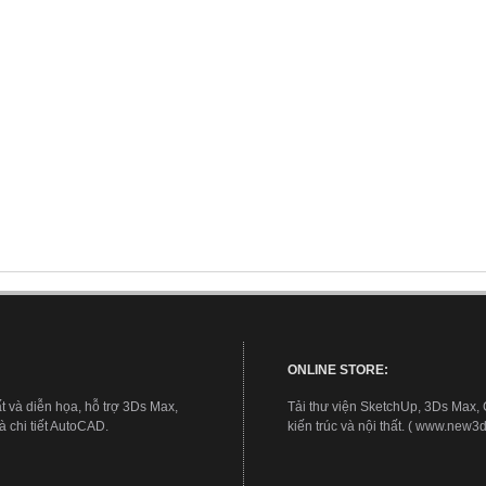
ONLINE STORE:
t và diễn họa, hỗ trợ 3Ds Max,
Tải thư viện SketchUp, 3Ds Max,
 chi tiết AutoCAD.
kiến trúc và nội thất. ( www.new