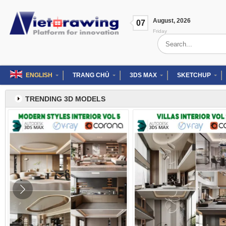
Skip
to
August
,
2026
content
07
Friday
Search
for:
ENGLISH
TRANG CHỦ
3DS MAX
SKETCHUP
TRENDING 3D MODELS