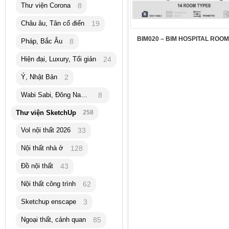
Thư viện Corona
8
Châu âu, Tân cổ điển
19
BIM020 – BIM HOSPITAL ROOM
Pháp, Bắc Âu
8
Hiện đại, Luxury, Tối giản
24
Ý, Nhật Bản
2
Wabi Sabi, Đông Nam Á
8
Thư viện SketchUp
258
Vol nội thất 2026
33
Nội thất nhà ở
128
Đồ nội thất
43
Nội thất công trình
62
Sketchup enscape
3
Ngoại thất, cảnh quan
85