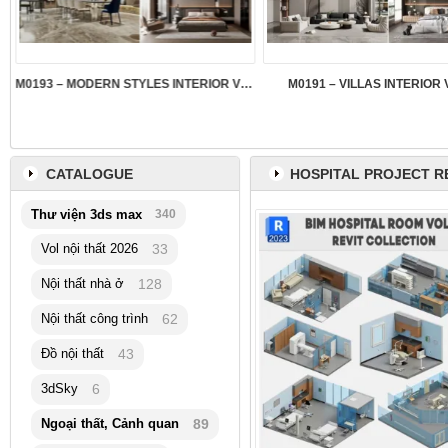
M0193 – MODERN STYLES INTERIOR VOL.5
M0191 – VILLAS INTERIOR 
CATALOGUE
HOSPITAL PROJECT R
Thư viện 3ds max
340
Vol nội thất 2026
33
Nội thất nhà ở
128
Nội thất công trình
62
Đồ nội thất
43
3dSky
6
Ngoại thất, Cảnh quan
89