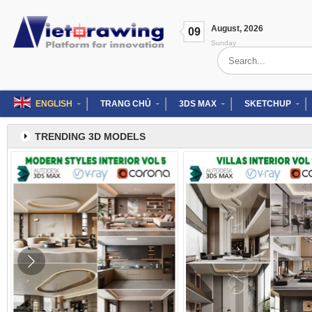
Skip
to
August
,
2026
content
09
Sunday
Search
for:
ENGLISH
TRANG CHỦ
3DS MAX
SKETCHUP
TRENDING 3D MODELS