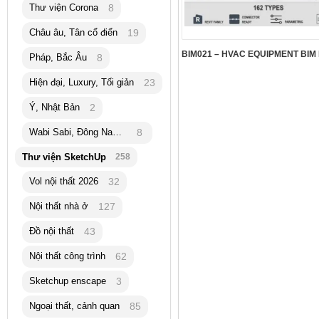
Thư viện Corona
8
Châu âu, Tân cổ điển
19
Pháp, Bắc Âu
8
Hiện đại, Luxury, Tối giản
23
Ý, Nhật Bản
2
Wabi Sabi, Đông Nam Á
8
Thư viện SketchUp
258
Vol nội thất 2026
32
Nội thất nhà ở
127
Đồ nội thất
43
Nội thất công trình
62
Sketchup enscape
3
Ngoại thất, cảnh quan
85