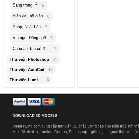
Sang trọng, Ý
6
Hiện đại, tối giản
6
Pháp, Nhật bản
7
Vintage, Đồng quê
5
Châu âu, tân cổ điển
7
Thư viện Photoshop
25
Thư viện AutoCad
10
Thư viện Lumion
3
DOWNLOAD 3D MDOELS:
Vietdrawing.com cung cấp thư viện 3D chất lượng cao cho kiến trúc, nội thấ
Max, SketchUp, Lumion, Corona, Photoshop…gồm nội – ngoại thất, đồ nội th