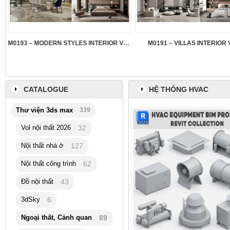
M0193 – MODERN STYLES INTERIOR VOL.5
M0191 – VILLAS INTERIOR 
CATALOGUE
HỆ THỐNG HVAC
Thư viện 3ds max
339
Vol nội thất 2026
32
Nội thất nhà ở
127
Nội thất công trình
62
Đồ nội thất
43
3dSky
6
Ngoại thất, Cảnh quan
89