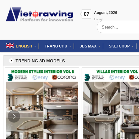
Skip
to
August
,
2026
content
07
Friday
Search
for:
ENGLISH
TRANG CHỦ
3DS MAX
SKETCHUP
TRENDING 3D MODELS