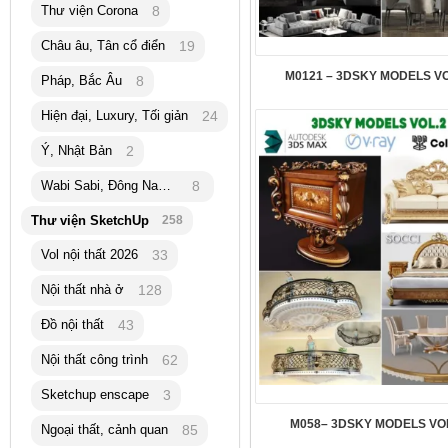
Thư viện Corona
8
Châu âu, Tân cổ điển
19
M0121 – 3DSKY MODELS VO
Pháp, Bắc Âu
8
Hiện đại, Luxury, Tối giản
24
Ý, Nhật Bản
2
Wabi Sabi, Đông Nam Á
8
Thư viện SketchUp
258
Vol nội thất 2026
33
Nội thất nhà ở
128
Đồ nội thất
43
Nội thất công trình
62
Sketchup enscape
3
M058– 3DSKY MODELS VO
Ngoại thất, cảnh quan
85