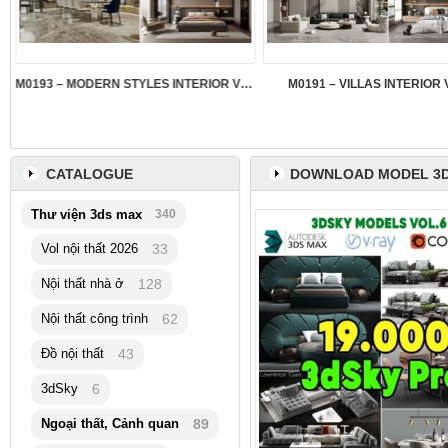
M0193 – MODERN STYLES INTERIOR VOL.5
M0191 – VILLAS INTERIOR 
CATALOGUE
DOWNLOAD MODEL 3D
Thư viện 3ds max
340
Vol nội thất 2026
33
Nội thất nhà ở
128
Nội thất công trình
62
Đồ nội thất
43
3dSky
6
Ngoại thất, Cảnh quan
89