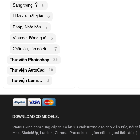
Sang trọng, Ý
6
Hiện đại, tối giản
6
Pháp, Nhật bản
7
Vintage, Đồng quê
5
Châu âu, tân cổ điển
7
Thư viện Photoshop
25
Thư viện AutoCad
10
Thư viện Lumion
3
DOWNLOAD 3D MDOELS:
Vietdrawing.com cung cấp thư viện 3D chất lượng cao cho kiến trúc, nội thấ
Max, SketchUp, Lumion, Corona, Photoshop…gồm nội – ngoại thất, đồ nội th