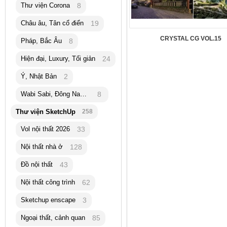
Thư viện Corona
8
Châu âu, Tân cổ điển
19
CRYSTAL CG VOL.15
Pháp, Bắc Âu
8
Hiện đại, Luxury, Tối giản
24
Ý, Nhật Bản
2
Wabi Sabi, Đông Nam Á
8
Thư viện SketchUp
258
Vol nội thất 2026
33
Nội thất nhà ở
128
Đồ nội thất
43
Nội thất công trình
62
Sketchup enscape
3
Ngoại thất, cảnh quan
85