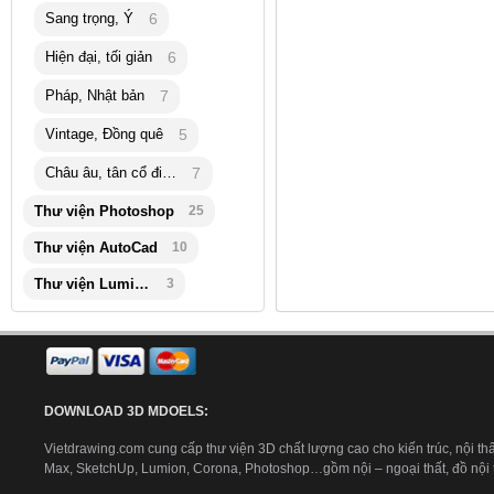
Sang trọng, Ý
6
Hiện đại, tối giản
6
Pháp, Nhật bản
7
Vintage, Đồng quê
5
Châu âu, tân cổ điển
7
Thư viện Photoshop
25
Thư viện AutoCad
10
Thư viện Lumion
3
DOWNLOAD 3D MDOELS:
Vietdrawing.com cung cấp thư viện 3D chất lượng cao cho kiến trúc, nội thấ
Max, SketchUp, Lumion, Corona, Photoshop…gồm nội – ngoại thất, đồ nội th