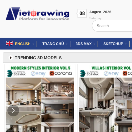
Skip
to
August
,
2026
content
08
Saturday
Search
for:
ENGLISH
TRANG CHỦ
3DS MAX
SKETCHUP
TRENDING 3D MODELS