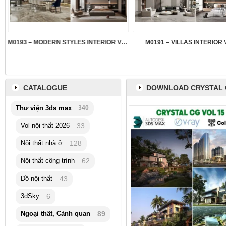
M0193 – MODERN STYLES INTERIOR VOL.5
M0191 – VILLAS INTERIOR 
CATALOGUE
DOWNLOAD CRYSTAL 
Thư viện 3ds max
340
Vol nội thất 2026
33
Nội thất nhà ở
128
Nội thất công trình
62
Đồ nội thất
43
3dSky
6
Ngoại thất, Cảnh quan
89