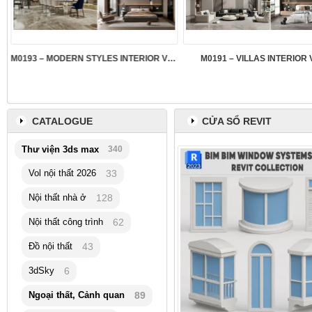
M0193 – MODERN STYLES INTERIOR VOL.5
M0191 – VILLAS INTERIOR 
CATALOGUE
CỬA SỔ REVIT
Thư viện 3ds max
340
Vol nội thất 2026
33
Nội thất nhà ở
128
Nội thất công trình
62
Đồ nội thất
43
3dSky
6
Ngoại thất, Cảnh quan
89