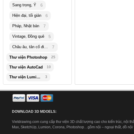
Sang trọng, Ý
6
Hiện đại, tối giản
6
Pháp, Nhật bản
7
Vintage, Đồng quê
5
Châu âu, tân cổ điển
7
Thư viện Photoshop
25
Thư viện AutoCad
10
Thư viện Lumion
3
DOWNLOAD 3D MDOELS:
Vietdrawing.com cung cấp thư viện 3D chất lượng cao cho kiến trúc, nội thấ
Max, SketchUp, Lumion, Corona, Photoshop…gồm nội – ngoại thất, đồ nội th