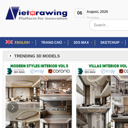
Skip
to
August
,
2026
content
06
Thursday
Search
for:
ENGLISH
TRANG CHỦ
3DS MAX
SKETCHUP
TRENDING 3D MODELS