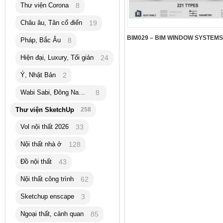
Thư viện Corona
8
Châu âu, Tân cổ điển
19
Pháp, Bắc Âu
8
Hiện đại, Luxury, Tối giản
24
Ý, Nhật Bản
2
Wabi Sabi, Đông Nam Á
8
Thư viện SketchUp
258
Vol nội thất 2026
33
Nội thất nhà ở
128
Đồ nội thất
43
Nội thất công trình
62
Sketchup enscape
3
Ngoại thất, cảnh quan
85