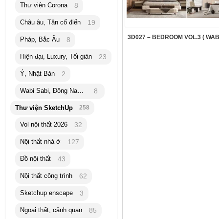
Thư viện Corona
8
Châu âu, Tân cổ điển
19
3D027 – BEDROOM VOL.3 ( WABI
Pháp, Bắc Âu
8
Hiện đại, Luxury, Tối giản
23
Ý, Nhật Bản
2
Wabi Sabi, Đông Nam Á
8
Thư viện SketchUp
258
Vol nội thất 2026
32
Nội thất nhà ở
127
Đồ nội thất
43
Nội thất công trình
62
Sketchup enscape
3
Ngoại thất, cảnh quan
85