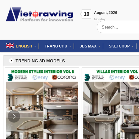
Skip
to
August
,
2026
content
10
Monday
Search
for:
ENGLISH
TRANG CHỦ
3DS MAX
SKETCHUP
TRENDING 3D MODELS