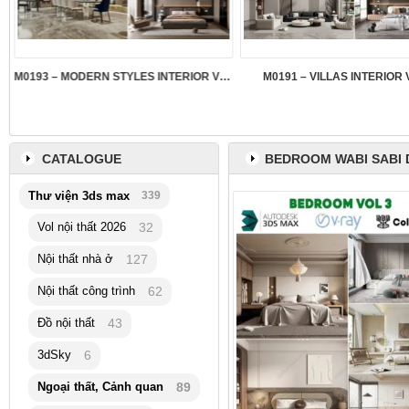
M0193 – MODERN STYLES INTERIOR VOL.5
M0191 – VILLAS INTERIOR 
CATALOGUE
BEDROOM WABI SABI
Thư viện 3ds max
339
Vol nội thất 2026
32
Nội thất nhà ở
127
Nội thất công trình
62
Đồ nội thất
43
3dSky
6
Ngoại thất, Cảnh quan
89