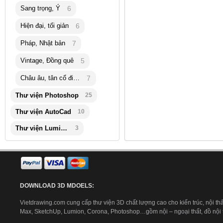
Sang trọng, Ý
6
Hiện đại, tối giản
6
Pháp, Nhật bản
7
Vintage, Đồng quê
5
Châu âu, tân cổ điển
7
Thư viện Photoshop
25
Thư viện AutoCad
10
Thư viện Lumion
3
DOWNLOAD 3D MDOELS:
Vietdrawing.com cung cấp thư viện 3D chất lượng cao cho kiến trúc, nội thấ
Max, SketchUp, Lumion, Corona, Photoshop…gồm nội – ngoại thất, đồ nội th