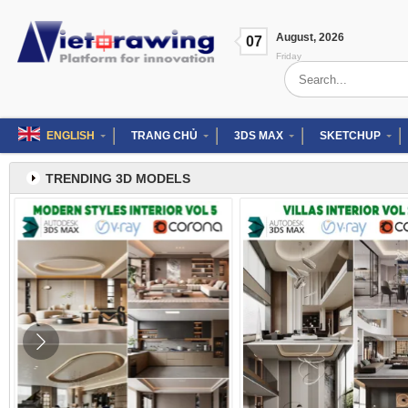
Skip
to
August
,
2026
content
07
Friday
Search
for:
ENGLISH
TRANG CHỦ
3DS MAX
SKETCHUP
TRENDING 3D MODELS