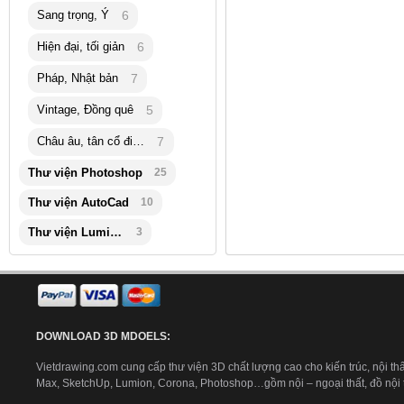
Sang trọng, Ý
6
Hiện đại, tối giản
6
Pháp, Nhật bản
7
Vintage, Đồng quê
5
Châu âu, tân cổ điển
7
Thư viện Photoshop
25
Thư viện AutoCad
10
Thư viện Lumion
3
DOWNLOAD 3D MDOELS:
Vietdrawing.com cung cấp thư viện 3D chất lượng cao cho kiến trúc, nội thấ
Max, SketchUp, Lumion, Corona, Photoshop…gồm nội – ngoại thất, đồ nội th