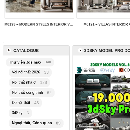
M0193 – MODERN STYLES INTERIOR VOL.5
M0191 – VILLAS INTERIOR 
CATALOGUE
3DSKY MODEL PRO D
Thư viện 3ds max
340
Vol nội thất 2026
33
Nội thất nhà ở
128
Nội thất công trình
62
Đồ nội thất
43
3dSky
6
Ngoại thất, Cảnh quan
89