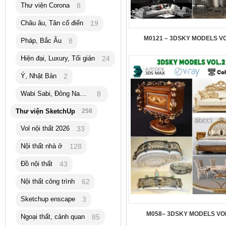
Thư viện Corona
8
Châu âu, Tân cổ điển
19
M0121 – 3DSKY MODELS VO
Pháp, Bắc Âu
8
Hiện đại, Luxury, Tối giản
24
Ý, Nhật Bản
2
Wabi Sabi, Đông Nam Á
8
Thư viện SketchUp
258
Vol nội thất 2026
33
Nội thất nhà ở
128
Đồ nội thất
43
Nội thất công trình
62
Sketchup enscape
3
M058– 3DSKY MODELS VO
Ngoại thất, cảnh quan
85