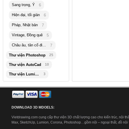
Sang trọng, Ý
6
Hiện đại, tối giản
6
Pháp, Nhật bản
7
Vintage, Đồng quê
5
Châu âu, tân cổ điển
7
Thư viện Photoshop
25
Thư viện AutoCad
10
Thư viện Lumion
3
DOWNLOAD 3D MDOELS:
Vietdrawing.com cung cấp thư viện 3D chất lượng cao cho kiến trúc, nội thấ
Max, SketchUp, Lumion, Corona, Photoshop…gồm nội – ngoại thất, đồ nội th