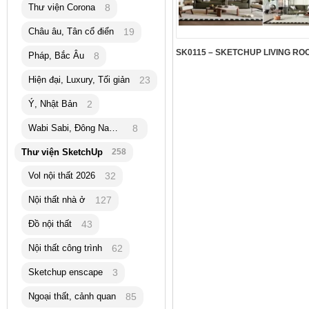
Thư viện Corona
8
Châu âu, Tân cổ điển
19
Pháp, Bắc Âu
8
Hiện đại, Luxury, Tối giản
23
Ý, Nhật Bản
2
Wabi Sabi, Đông Nam Á
8
Thư viện SketchUp
258
Vol nội thất 2026
32
Nội thất nhà ở
127
Đồ nội thất
43
Nội thất công trình
62
Sketchup enscape
3
Ngoại thất, cảnh quan
85