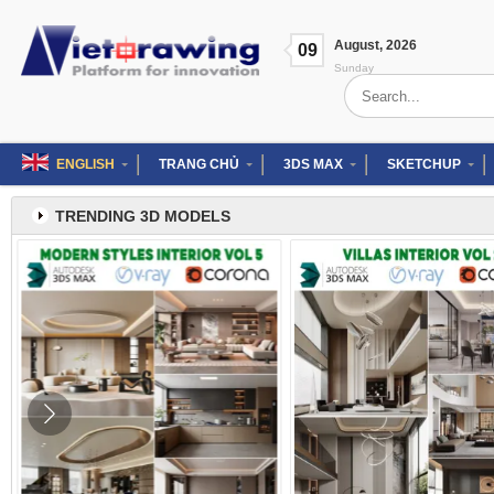
Skip
to
August
,
2026
content
09
Sunday
Search
for:
ENGLISH
TRANG CHỦ
3DS MAX
SKETCHUP
TRENDING 3D MODELS