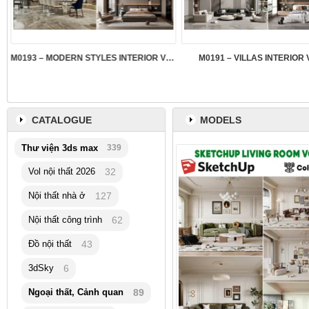
M0193 – MODERN STYLES INTERIOR VOL.5
M0191 – VILLAS INTERIOR 
CATALOGUE
MODELS
Thư viện 3ds max
339
Vol nội thất 2026
32
Nội thất nhà ở
127
Nội thất công trình
62
Đồ nội thất
43
3dSky
6
Ngoại thất, Cảnh quan
89