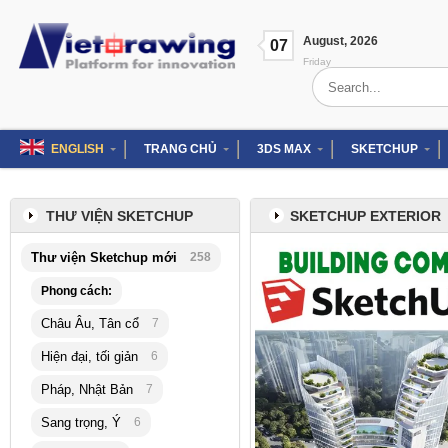
Skip
to
August
,
2026
content
07
Friday
Search
for:
ENGLISH
TRANG CHỦ
3DS MAX
SKETCHUP
THƯ VIỆN SKETCHUP
SKETCHUP EXTERIOR
Thư viện Sketchup mới
258
Phong cách:
Châu Âu, Tân cổ
7
Hiện đại, tối giản
6
Pháp, Nhật Bản
7
Sang trọng, Ý
6