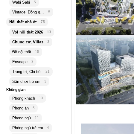
Wabi Sabi
5
Vintage, Đồng quê
5
Nội thất nhà ở:
75
Vol nội thất 2026
13
Chung cư, Villas
3
Đồ nội thất
15
Enscape
3
Trang trí, Chi tiết
21
Sân chơi trẻ em
3
Không gian:
Phòng khách
13
Phòng ăn
5
Phòng ngủ
11
Phòng ngủ trẻ em
4