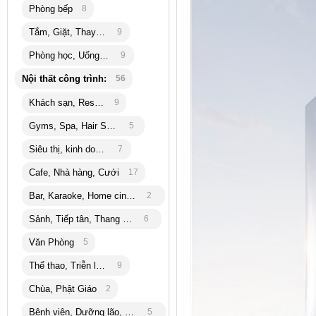
Phòng bếp
8
Tắm, Giặt, Thay đồ
9
Phòng học, Uống trà
9
Nội thất công trình:
56
Khách sạn, Resort
9
Gyms, Spa, Hair Salon
5
Siêu thị, kinh doanh
7
Cafe, Nhà hàng, Cưới
17
Bar, Karaoke, Home cinema
2
Sảnh, Tiếp tân, Thang máy
6
Văn Phòng
5
Thể thao, Triễn lãm
9
Chùa, Phật Giáo
2
Bệnh viện, Dưỡng lão, bank
5