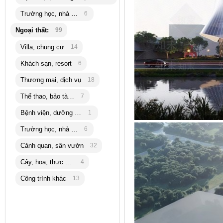
Trường học, nhà trẻ
6
Ngoại thất:
99
Villa, chung cư
14
Khách sạn, resort
6
Thương mại, dịch vụ
18
Thể thao, bảo tàng
7
Bệnh viện, dưỡng lão
1
Trường học, nhà trẻ
6
Cảnh quan, sân vườn
32
Cây, hoa, thực vật
4
Công trình khác
13