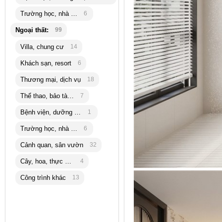
Trường học, nhà trẻ
6
Ngoại thất:
99
Villa, chung cư
14
Khách sạn, resort
6
Thương mại, dịch vụ
18
Thể thao, bảo tàng
7
Bệnh viện, dưỡng lão
1
Trường học, nhà trẻ
6
Cảnh quan, sân vườn
32
Cây, hoa, thực vật
4
Công trình khác
13