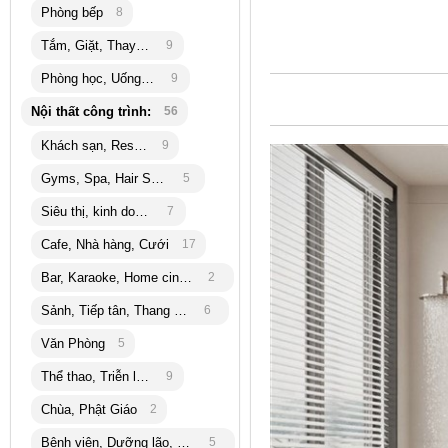
Phòng bếp
8
Tắm, Giặt, Thay đồ
9
Phòng học, Uống trà
9
Nội thất công trình:
56
Khách sạn, Resort
9
Gyms, Spa, Hair Salon
5
Siêu thị, kinh doanh
7
Cafe, Nhà hàng, Cưới
17
Bar, Karaoke, Home cinema
2
Sảnh, Tiếp tân, Thang máy
6
Văn Phòng
5
Thể thao, Triễn lãm
9
Chùa, Phật Giáo
2
Bệnh viện, Dưỡng lão, bank
5