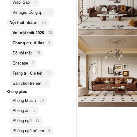
Wabi Sabi
5
Vintage, Đồng quê
5
Nội thất nhà ở:
75
Vol nội thất 2026
13
Chung cư, Villas
3
Đồ nội thất
15
Enscape
3
Trang trí, Chi tiết
21
Sân chơi trẻ em
3
Không gian:
Phòng khách
13
Phòng ăn
5
Phòng ngủ
11
Phòng ngủ trẻ em
4