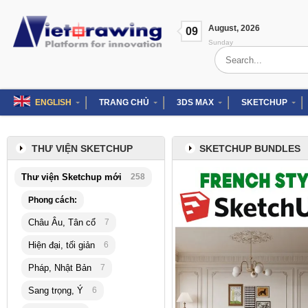
Skip
to
August
,
2026
content
09
Sunday
Search
for:
ENGLISH
TRANG CHỦ
3DS MAX
SKETCHUP
THƯ VIỆN SKETCHUP
SKETCHUP BUNDLES
Thư viện Sketchup mới
258
Phong cách:
Châu Âu, Tân cổ
7
Hiện đại, tối giản
6
Pháp, Nhật Bản
7
Sang trọng, Ý
6