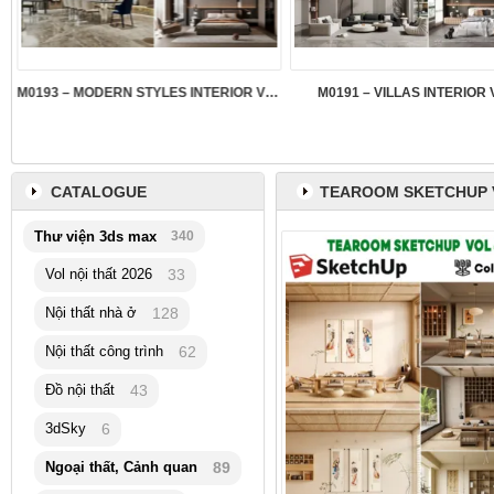
M0193 – MODERN STYLES INTERIOR VOL.5
M0191 – VILLAS INTERIOR 
CATALOGUE
TEAROOM SKETCHUP 
Thư viện 3ds max
340
Vol nội thất 2026
33
Nội thất nhà ở
128
Nội thất công trình
62
Đồ nội thất
43
3dSky
6
Ngoại thất, Cảnh quan
89