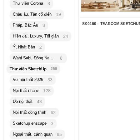
Thư viện Corona
8
Châu âu, Tân cổ điển
19
SK0160 – TEAROOM SKETCHUP
Pháp, Bắc Âu
8
Hiện đại, Luxury, Tối giản
24
Ý, Nhật Bản
2
Wabi Sabi, Đông Nam Á
8
Thư viện SketchUp
258
Vol nội thất 2026
33
Nội thất nhà ở
128
Đồ nội thất
43
Nội thất công trình
62
Sketchup enscape
3
Ngoại thất, cảnh quan
85