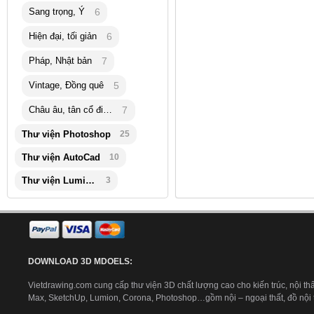
Sang trọng, Ý
6
Hiện đại, tối giản
6
Pháp, Nhật bản
7
Vintage, Đồng quê
5
Châu âu, tân cổ điển
7
Thư viện Photoshop
25
Thư viện AutoCad
10
Thư viện Lumion
3
DOWNLOAD 3D MDOELS:
Vietdrawing.com cung cấp thư viện 3D chất lượng cao cho kiến trúc, nội thấ
Max, SketchUp, Lumion, Corona, Photoshop…gồm nội – ngoại thất, đồ nội th