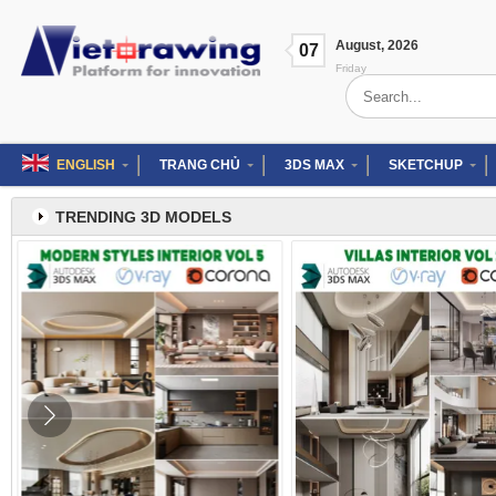
Skip
to
August
,
2026
content
07
Friday
Search
for:
ENGLISH
TRANG CHỦ
3DS MAX
SKETCHUP
TRENDING 3D MODELS