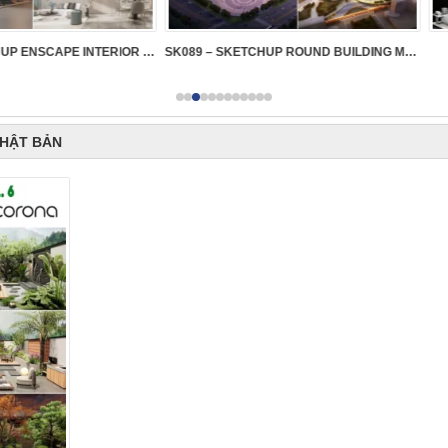
SK099 – SKETCHUP ENSCAPE INTERIOR VOL.2
SK089 – SKETCHUP ROUND BUILDING MODELS
M0121 –
NHẬT BẢN