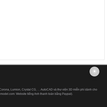
 Corona, Lumion, Crystal CG, … AutoCAD và thư viện 3D miễn phí dành cho
3dmodel.com: Website tiếng Anh thanh toán bằng Paypal).