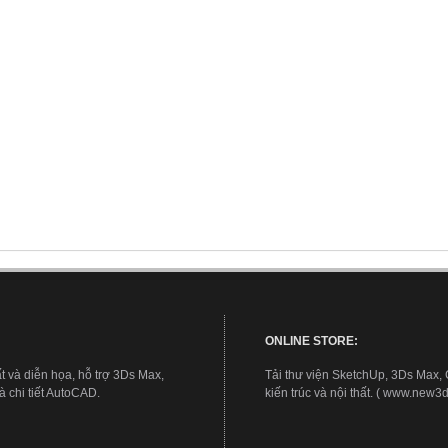
ONLINE STORE:
t và diễn họa, hỗ trợ 3Ds Max,
Tải thư viện SketchUp, 3Ds Max,
 chi tiết AutoCAD.
kiến trúc và nội thất. ( www.new