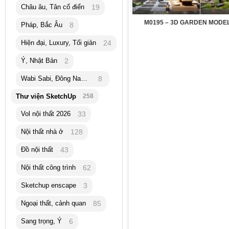
Châu âu, Tân cổ điển
19
M0195 – 3D GARDEN MODEL
Pháp, Bắc Âu
8
Hiện đại, Luxury, Tối giản
24
Ý, Nhật Bản
2
Wabi Sabi, Đông Nam Á
8
Thư viện SketchUp
258
Vol nội thất 2026
33
Nội thất nhà ở
128
Đồ nội thất
43
Nội thất công trình
62
Sketchup enscape
3
Ngoại thất, cảnh quan
85
Sang trọng, Ý
6