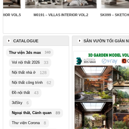
5
M0191 – VILLAS INTERIOR VOL.2
CATALOGUE
SÂN VƯỜN TỐI GIẢN 
Thư viện 3ds max
340
Vol nội thất 2026
33
Nội thất nhà ở
128
Nội thất công trình
62
Đồ nội thất
43
3dSky
6
Ngoại thất, Cảnh quan
89
Thư viện Corona
8