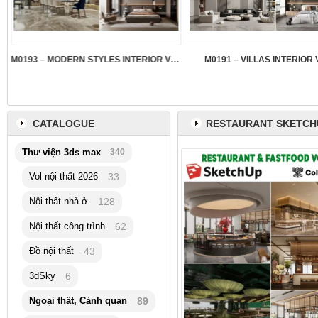
M0193 – MODERN STYLES INTERIOR VOL.5
M0191 – VILLAS INTERIOR 
CATALOGUE
RESTAURANT SKETCH
Thư viện 3ds max
340
Vol nội thất 2026
33
Nội thất nhà ở
128
Nội thất công trình
62
Đồ nội thất
43
3dSky
6
Ngoại thất, Cảnh quan
89