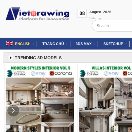
Skip
to
August
,
2026
content
08
Saturday
Search
for:
ENGLISH
TRANG CHỦ
3DS MAX
SKETCHUP
TRENDING 3D MODELS