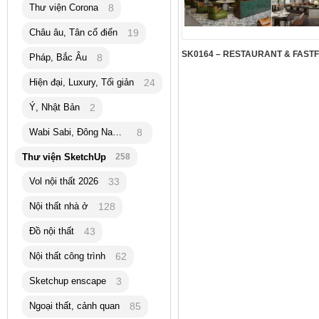
Thư viện Corona
8
Châu âu, Tân cổ điển
19
Pháp, Bắc Âu
8
Hiện đại, Luxury, Tối giản
24
Ý, Nhật Bản
2
Wabi Sabi, Đông Nam Á
8
Thư viện SketchUp
258
Vol nội thất 2026
33
Nội thất nhà ở
128
Đồ nội thất
43
Nội thất công trình
62
Sketchup enscape
3
Ngoại thất, cảnh quan
85