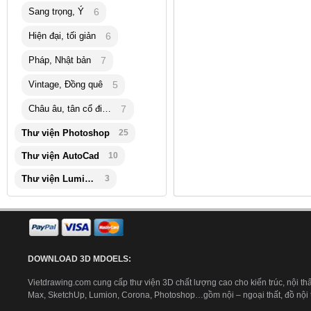
Sang trọng, Ý
6
Hiện đại, tối giản
6
Pháp, Nhật bản
7
Vintage, Đồng quê
5
Châu âu, tân cổ điển
7
Thư viện Photoshop
25
Thư viện AutoCad
10
Thư viện Lumion
3
DOWNLOAD 3D MDOELS:
Vietdrawing.com cung cấp thư viện 3D chất lượng cao cho kiến trúc, nội thấ
Max, SketchUp, Lumion, Corona, Photoshop…gồm nội – ngoại thất, đồ nội th