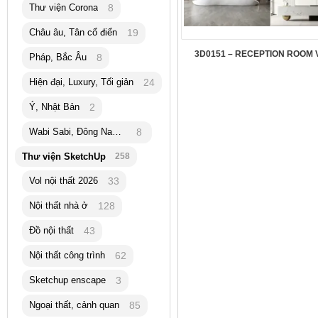
Thư viện Corona
8
Châu âu, Tân cổ điển
19
3D0151 – RECEPTION ROOM 
Pháp, Bắc Âu
8
Hiện đại, Luxury, Tối giản
24
Ý, Nhật Bản
2
Wabi Sabi, Đông Nam Á
8
Thư viện SketchUp
258
Vol nội thất 2026
33
Nội thất nhà ở
128
Đồ nội thất
43
Nội thất công trình
62
Sketchup enscape
3
Ngoại thất, cảnh quan
85