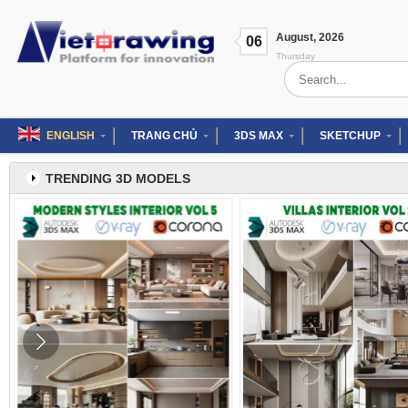
Skip
to
August
,
2026
content
06
Thursday
Search
for:
ENGLISH
TRANG CHỦ
3DS MAX
SKETCHUP
TRENDING 3D MODELS