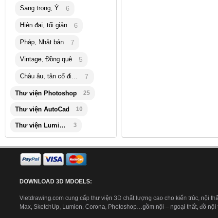
Sang trọng, Ý
6
Hiện đại, tối giản
6
Pháp, Nhật bản
7
Vintage, Đồng quê
5
Châu âu, tân cổ điển
7
Thư viện Photoshop
25
Thư viện AutoCad
10
Thư viện Lumion
3
DOWNLOAD 3D MDOELS:
Vietdrawing.com cung cấp thư viện 3D chất lượng cao cho kiến trúc, nội thấ
Max, SketchUp, Lumion, Corona, Photoshop…gồm nội – ngoại thất, đồ nội th