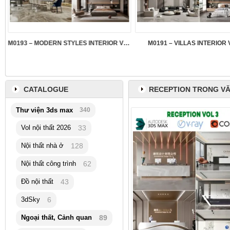
M0193 – MODERN STYLES INTERIOR VOL.5
M0191 – VILLAS INTERIOR 
CATALOGUE
RECEPTION TRONG V
Thư viện 3ds max
340
Vol nội thất 2026
33
Nội thất nhà ở
128
Nội thất công trình
62
Đồ nội thất
43
3dSky
6
Ngoại thất, Cảnh quan
89