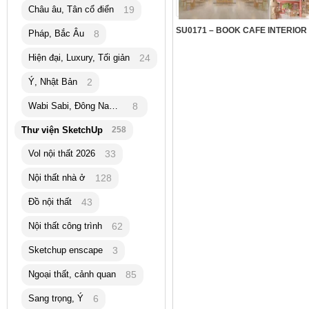
Châu âu, Tân cổ điển
19
Pháp, Bắc Âu
8
Hiện đại, Luxury, Tối giản
24
Ý, Nhật Bản
2
Wabi Sabi, Đông Nam Á
8
Thư viện SketchUp
258
Vol nội thất 2026
33
Nội thất nhà ở
128
Đồ nội thất
43
Nội thất công trình
62
Sketchup enscape
3
Ngoại thất, cảnh quan
85
Sang trọng, Ý
6