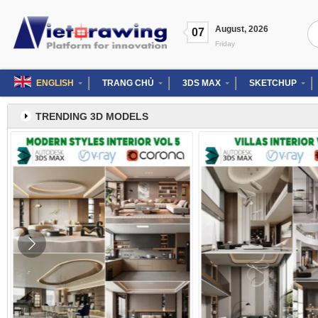
Skip
to
Se
August
,
2026
content
07
for
Friday
ENGLISH
TRANG CHỦ
3DS MAX
SKETCHUP
TRENDING 3D MODELS