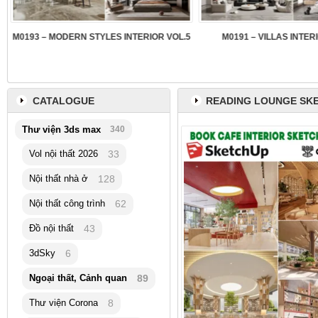
3
M0193 – MODERN STYLES INTERIOR VOL.5
M0191 – VILLAS INTER
CATALOGUE
READING LOUNGE SK
Thư viện 3ds max
340
Vol nội thất 2026
33
Nội thất nhà ở
128
Nội thất công trình
62
Đồ nội thất
43
3dSky
6
Ngoại thất, Cảnh quan
89
Thư viện Corona
8