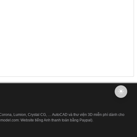
 Corona, Lumion, Crystal CG, … AutoCAD và thư viện 3D miễn phí dành cho
3dmodel.com: Website tiếng Anh thanh toán bằng Paypal).