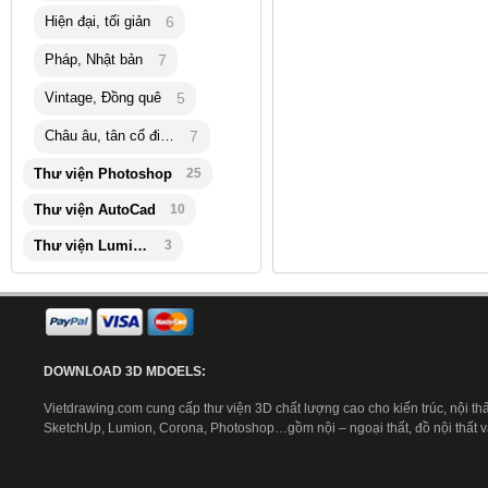
Hiện đại, tối giản
6
Pháp, Nhật bản
7
Vintage, Đồng quê
5
Châu âu, tân cổ điển
7
Thư viện Photoshop
25
Thư viện AutoCad
10
Thư viện Lumion
3
DOWNLOAD 3D MDOELS:
Vietdrawing.com cung cấp thư viện 3D chất lượng cao cho kiến trúc, nội thấ
SketchUp, Lumion, Corona, Photoshop…gồm nội – ngoại thất, đồ nội thất và