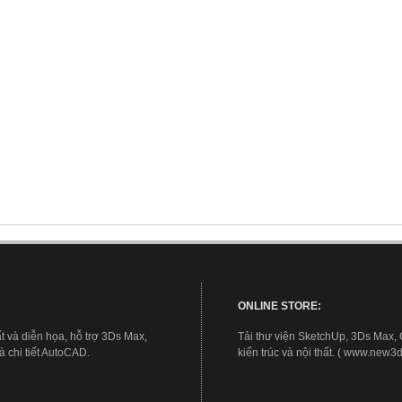
ONLINE STORE:
t và diễn họa, hỗ trợ 3Ds Max,
Tải thư viện SketchUp, 3Ds Max,
 chi tiết AutoCAD.
kiến trúc và nội thất. ( www.new