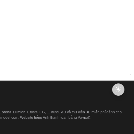
 Corona, Lumion, Crystal CG, … AutoCAD và thư viện 3D miễn phí dành cho
3dmodel.com: Website tiếng Anh thanh toán bằng Paypal).