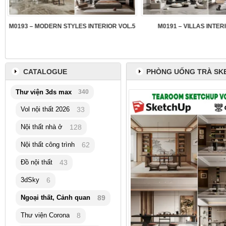
3
M0193 – MODERN STYLES INTERIOR VOL.5
M0191 – VILLAS INTER
CATALOGUE
PHÒNG UỐNG TRÀ SK
Thư viện 3ds max
340
Vol nội thất 2026
33
Nội thất nhà ở
128
Nội thất công trình
62
Đồ nội thất
43
3dSky
6
Ngoại thất, Cảnh quan
89
Thư viện Corona
8