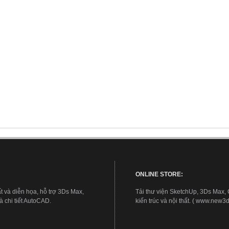
ONLINE STORE:
t và diễn họa, hỗ trợ 3Ds Max,
Tải thư viện SketchUp, 3Ds Max,
 chi tiết AutoCAD.
kiến trúc và nội thất. ( www.new