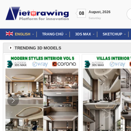
Skip
to
Se
August
,
2026
content
08
for
Saturday
ENGLISH
TRANG CHỦ
3DS MAX
SKETCHUP
TRENDING 3D MODELS