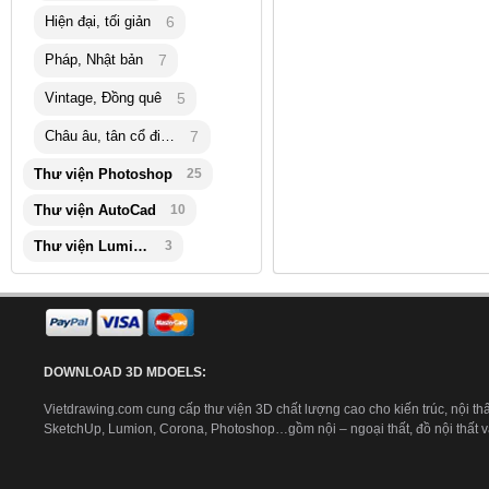
Hiện đại, tối giản
6
Pháp, Nhật bản
7
Vintage, Đồng quê
5
Châu âu, tân cổ điển
7
Thư viện Photoshop
25
Thư viện AutoCad
10
Thư viện Lumion
3
DOWNLOAD 3D MDOELS:
Vietdrawing.com cung cấp thư viện 3D chất lượng cao cho kiến trúc, nội thấ
SketchUp, Lumion, Corona, Photoshop…gồm nội – ngoại thất, đồ nội thất và