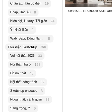
Châu âu, Tân cổ điển
19
SK0158 – TEAROOM SKETCH
Pháp, Bắc Âu
8
Hiện đại, Luxury, Tối giản
24
Ý, Nhật Bản
2
Wabi Sabi, Đông Nam Á
8
Thư viện SketchUp
258
Vol nội thất 2026
33
Nội thất nhà ở
128
Đồ nội thất
43
Nội thất công trình
62
Sketchup enscape
3
Ngoại thất, cảnh quan
85
Sang trọng, Ý
6