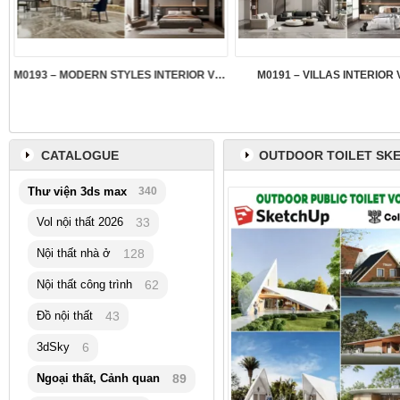
M0193 – MODERN STYLES INTERIOR VOL.5
M0191 – VILLAS INTERIOR 
CATALOGUE
OUTDOOR TOILET SK
Thư viện 3ds max
340
Vol nội thất 2026
33
Nội thất nhà ở
128
Nội thất công trình
62
Đồ nội thất
43
3dSky
6
Ngoại thất, Cảnh quan
89