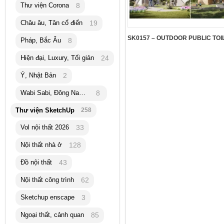
Thư viện Corona
8
Châu âu, Tân cổ điển
19
Pháp, Bắc Âu
8
Hiện đại, Luxury, Tối giản
24
Ý, Nhật Bản
2
Wabi Sabi, Đông Nam Á
8
Thư viện SketchUp
258
Vol nội thất 2026
33
Nội thất nhà ở
128
Đồ nội thất
43
Nội thất công trình
62
Sketchup enscape
3
Ngoại thất, cảnh quan
85