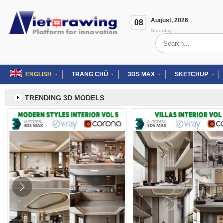
Skip
to
August
,
2026
content
08
Saturday
Search
for:
ENGLISH
TRANG CHỦ
3DS MAX
SKETCHUP
TRENDING 3D MODELS