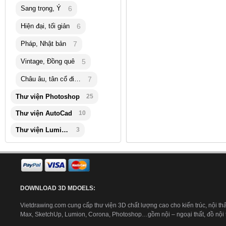
Sang trọng, Ý
6
Hiện đại, tối giản
6
Pháp, Nhật bản
7
Vintage, Đồng quê
5
Châu âu, tân cổ điển
7
Thư viện Photoshop
25
Thư viện AutoCad
10
Thư viện Lumion
3
DOWNLOAD 3D MDOELS:
Vietdrawing.com cung cấp thư viện 3D chất lượng cao cho kiến trúc, nội thấ
Max, SketchUp, Lumion, Corona, Photoshop…gồm nội – ngoại thất, đồ nội th