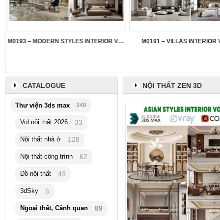
M0193 – MODERN STYLES INTERIOR VOL.5
M0191 – VILLAS INTERIOR 
CATALOGUE
NỘI THẤT ZEN 3D
Thư viện 3ds max
340
Vol nội thất 2026
33
Nội thất nhà ở
128
Nội thất công trình
62
Đồ nội thất
43
3dSky
6
Ngoại thất, Cảnh quan
89