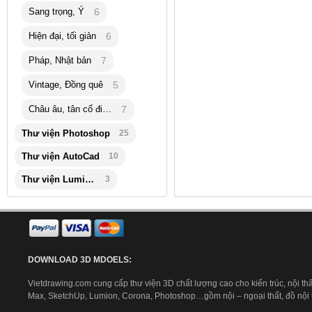
Sang trọng, Ý
6
Hiện đại, tối giản
6
Pháp, Nhật bản
7
Vintage, Đồng quê
5
Châu âu, tân cổ điển
7
Thư viện Photoshop
25
Thư viện AutoCad
10
Thư viện Lumion
3
DOWNLOAD 3D MDOELS:
Vietdrawing.com cung cấp thư viện 3D chất lượng cao cho kiến trúc, nội thấ
Max, SketchUp, Lumion, Corona, Photoshop…gồm nội – ngoại thất, đồ nội th