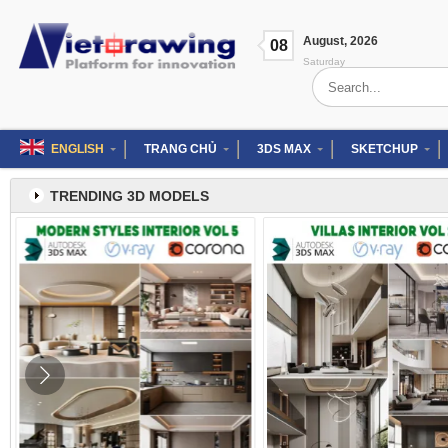
Skip
to
August
,
2026
content
08
Saturday
Search
for:
ENGLISH
TRANG CHỦ
3DS MAX
SKETCHUP
TRENDING 3D MODELS