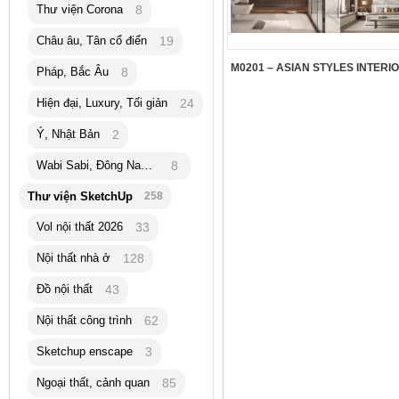
Thư viện Corona
8
Châu âu, Tân cổ điển
19
M0201 – ASIAN STYLES INTERIO
Pháp, Bắc Âu
8
Hiện đại, Luxury, Tối giản
24
Ý, Nhật Bản
2
Wabi Sabi, Đông Nam Á
8
Thư viện SketchUp
258
Vol nội thất 2026
33
Nội thất nhà ở
128
Đồ nội thất
43
Nội thất công trình
62
Sketchup enscape
3
Ngoại thất, cảnh quan
85