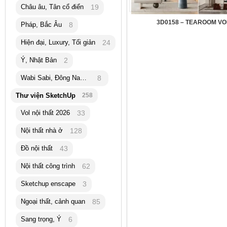
Châu âu, Tân cổ điển
19
3D0158 – TEAROOM VO
Pháp, Bắc Âu
8
Hiện đại, Luxury, Tối giản
24
Ý, Nhật Bản
2
Wabi Sabi, Đông Nam Á
8
Thư viện SketchUp
258
Vol nội thất 2026
33
Nội thất nhà ở
128
Đồ nội thất
43
Nội thất công trình
62
Sketchup enscape
3
Ngoại thất, cảnh quan
85
Sang trọng, Ý
6