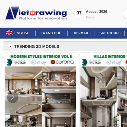
Skip
to
Se
August
,
2026
content
07
for
Friday
ENGLISH
TRANG CHỦ
3DS MAX
SKETCHUP
TRENDING 3D MODELS