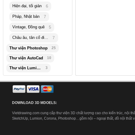
Hiện đại, tối giản
6
Pháp, Nhật bản
7
Vintage, Đồng quê
5
Châu âu, tân cổ điển
7
Thư viện Photoshop
25
Thư viện AutoCad
10
Thư viện Lumion
3
DOWNLOAD 3D MDOELS:
Vietdrawing.com cung cấp thư viện 3D chất lượng cao cho kiến trúc, nội thấ
SketchUp, Lumion, Corona, Photoshop…gồm nội – ngoại thất, đồ nội thất và