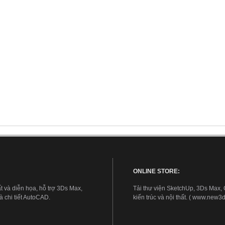
ONLINE STORE:
t và diễn họa, hỗ trợ 3Ds Max,
Tải thư viện SketchUp, 3Ds Max,
 chi tiết AutoCAD.
kiến trúc và nội thất. ( www.new