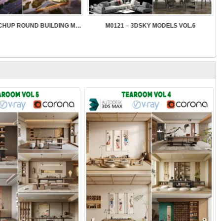
SK089 – SKETCHUP ROUND BUILDING MODELS
M0121 – 3DSKY MODELS VOL.6