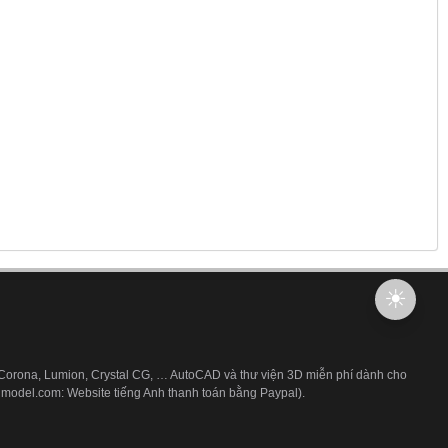
 Corona, Lumion, Crystal CG, … AutoCAD và thư viện 3D miễn phí dành cho
3dmodel.com: Website tiếng Anh thanh toán bằng Paypal).