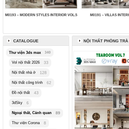
3
M0193 – MODERN STYLES INTERIOR VOL.5
M0191 – VILLAS INTER
CATALOGUE
NỘI THẤT PHÒNG TRÀ
Thư viện 3ds max
340
Vol nội thất 2026
33
Nội thất nhà ở
128
Nội thất công trình
62
Đồ nội thất
43
3dSky
6
Ngoại thất, Cảnh quan
89
Thư viện Corona
8