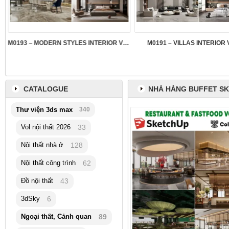
M0193 – MODERN STYLES INTERIOR VOL.5
M0191 – VILLAS INTERIOR 
CATALOGUE
NHÀ HÀNG BUFFET S
Thư viện 3ds max
340
Vol nội thất 2026
33
Nội thất nhà ở
128
Nội thất công trình
62
Đồ nội thất
43
3dSky
6
Ngoại thất, Cảnh quan
89