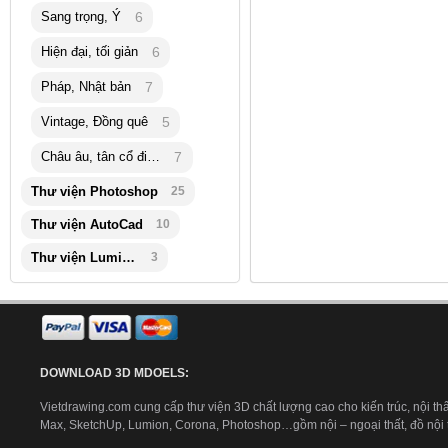
Sang trọng, Ý
6
Hiện đại, tối giản
6
Pháp, Nhật bản
7
Vintage, Đồng quê
5
Châu âu, tân cổ điển
7
Thư viện Photoshop
25
Thư viện AutoCad
10
Thư viện Lumion
3
DOWNLOAD 3D MDOELS:
Vietdrawing.com cung cấp thư viện 3D chất lượng cao cho kiến trúc, nội thấ
Max, SketchUp, Lumion, Corona, Photoshop…gồm nội – ngoại thất, đồ nội th