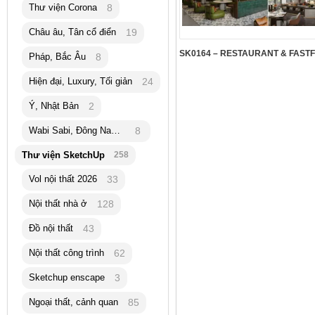
Thư viện Corona
8
Châu âu, Tân cổ điển
19
Pháp, Bắc Âu
8
Hiện đại, Luxury, Tối giản
24
Ý, Nhật Bản
2
Wabi Sabi, Đông Nam Á
8
Thư viện SketchUp
258
Vol nội thất 2026
33
Nội thất nhà ở
128
Đồ nội thất
43
Nội thất công trình
62
Sketchup enscape
3
Ngoại thất, cảnh quan
85