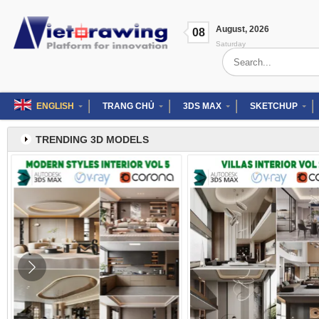
Skip
to
August
,
2026
content
08
Saturday
Search
for:
ENGLISH
TRANG CHỦ
3DS MAX
SKETCHUP
TRENDING 3D MODELS