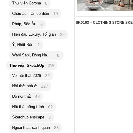
Thư viện Corona
8
Châu âu, Tân cổ điển
19
Pháp, Bắc Âu
8
Hiện đại, Luxury, Tối giản
23
Ý, Nhật Bản
2
Wabi Sabi, Đông Nam Á
8
Thư viện SketchUp
258
Vol nội thất 2026
32
Nội thất nhà ở
127
Đồ nội thất
43
Nội thất công trình
62
Sketchup enscape
3
Ngoại thất, cảnh quan
85