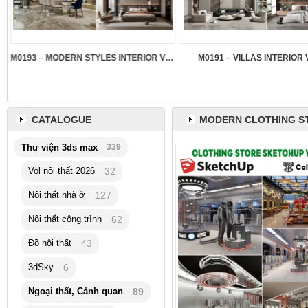
M0193 – MODERN STYLES INTERIOR VOL.5
M0191 – VILLAS INTERIOR 
CATALOGUE
MODERN CLOTHING S
Thư viện 3ds max
339
Vol nội thất 2026
32
Nội thất nhà ở
127
Nội thất công trình
62
Đồ nội thất
43
3dSky
6
Ngoại thất, Cảnh quan
89