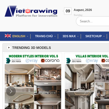
Skip
to
August
,
2026
content
09
Sunday
Search
for:
ENGLISH
TRANG CHỦ
3DS MAX
SKETCHUP
TRENDING 3D MODELS