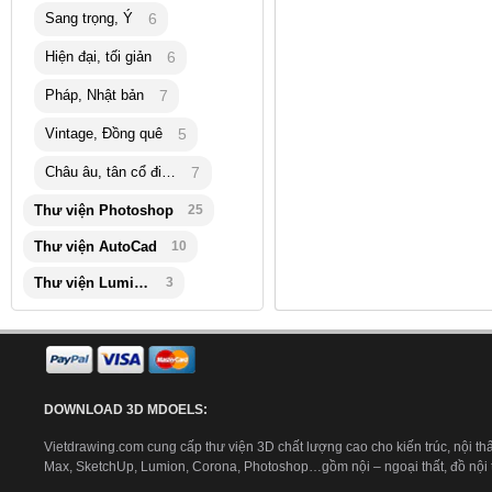
Sang trọng, Ý
6
Hiện đại, tối giản
6
Pháp, Nhật bản
7
Vintage, Đồng quê
5
Châu âu, tân cổ điển
7
Thư viện Photoshop
25
Thư viện AutoCad
10
Thư viện Lumion
3
DOWNLOAD 3D MDOELS:
Vietdrawing.com cung cấp thư viện 3D chất lượng cao cho kiến trúc, nội thấ
Max, SketchUp, Lumion, Corona, Photoshop…gồm nội – ngoại thất, đồ nội th