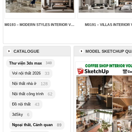
M0193 – MODERN STYLES INTERIOR VOL.5
M0191 – VILLAS INTERIOR 
CATALOGUE
MODEL SKETCHUP QU
Thư viện 3ds max
340
Vol nội thất 2026
33
Nội thất nhà ở
128
Nội thất công trình
62
Đồ nội thất
43
3dSky
6
Ngoại thất, Cảnh quan
89