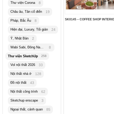
Thư viện Corona
8
Châu âu, Tân cổ điển
19
Pháp, Bắc Âu
8
Hiện đại, Luxury, Tối giản
24
Ý, Nhật Bản
2
Wabi Sabi, Đông Nam Á
8
Thư viện SketchUp
258
Vol nội thất 2026
33
Nội thất nhà ở
128
Đồ nội thất
43
Nội thất công trình
62
Sketchup enscape
3
Ngoại thất, cảnh quan
85