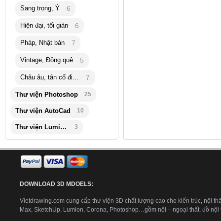
Sang trọng, Ý
6
Hiện đại, tối giản
6
Pháp, Nhật bản
7
Vintage, Đồng quê
5
Châu âu, tân cổ điển
7
Thư viện Photoshop
25
Thư viện AutoCad
10
Thư viện Lumion
3
DOWNLOAD 3D MDOELS:
Vietdrawing.com cung cấp thư viện 3D chất lượng cao cho kiến trúc, nội thấ
Max, SketchUp, Lumion, Corona, Photoshop…gồm nội – ngoại thất, đồ nội th