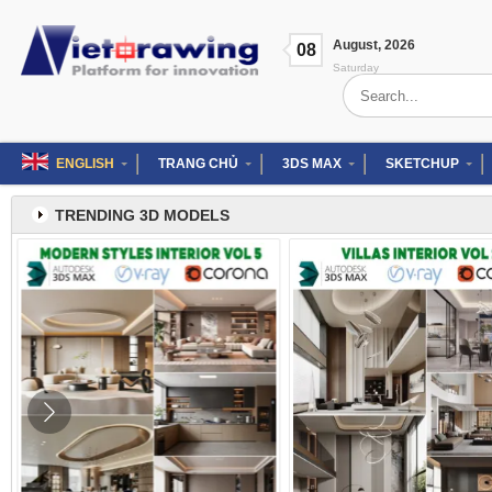
Skip
to
August
,
2026
content
08
Saturday
Search
for:
ENGLISH
TRANG CHỦ
3DS MAX
SKETCHUP
TRENDING 3D MODELS