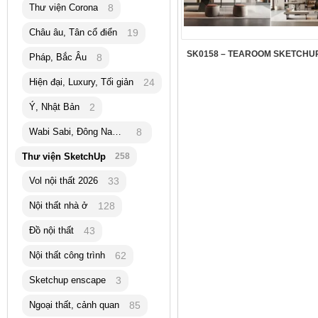
Thư viện Corona
8
Châu âu, Tân cổ điển
19
SK0158 – TEAROOM SKETCHUP
Pháp, Bắc Âu
8
Hiện đại, Luxury, Tối giản
24
Ý, Nhật Bản
2
Wabi Sabi, Đông Nam Á
8
Thư viện SketchUp
258
Vol nội thất 2026
33
Nội thất nhà ở
128
Đồ nội thất
43
Nội thất công trình
62
Sketchup enscape
3
Ngoại thất, cảnh quan
85