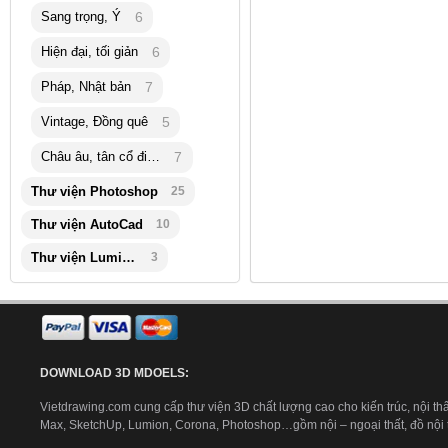
Sang trọng, Ý
6
Hiện đại, tối giản
6
Pháp, Nhật bản
7
Vintage, Đồng quê
5
Châu âu, tân cổ điển
7
Thư viện Photoshop
25
Thư viện AutoCad
10
Thư viện Lumion
3
DOWNLOAD 3D MDOELS:
Vietdrawing.com cung cấp thư viện 3D chất lượng cao cho kiến trúc, nội thấ
Max, SketchUp, Lumion, Corona, Photoshop…gồm nội – ngoại thất, đồ nội th