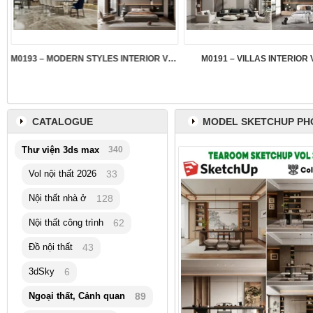
M0193 – MODERN STYLES INTERIOR VOL.5
M0191 – VILLAS INTERIOR 
CATALOGUE
MODEL SKETCHUP PH
Thư viện 3ds max
340
Vol nội thất 2026
33
Nội thất nhà ở
128
Nội thất công trình
62
Đồ nội thất
43
3dSky
6
Ngoại thất, Cảnh quan
89