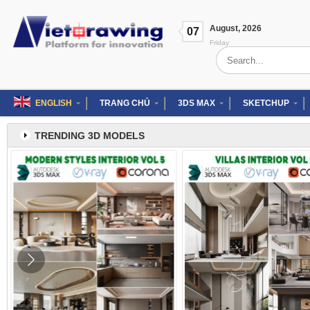
Skip
to
August
,
2026
content
07
Friday
Search
for:
ENGLISH
TRANG CHỦ
3DS MAX
SKETCHUP
TRENDING 3D MODELS