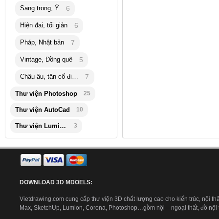
Sang trọng, Ý
6
Hiện đại, tối giản
6
Pháp, Nhật bản
7
Vintage, Đồng quê
5
Châu âu, tân cổ điển
7
Thư viện Photoshop
25
Thư viện AutoCad
10
Thư viện Lumion
3
DOWNLOAD 3D MDOELS:
Vietdrawing.com cung cấp thư viện 3D chất lượng cao cho kiến trúc, nội thấ
Max, SketchUp, Lumion, Corona, Photoshop…gồm nội – ngoại thất, đồ nội th