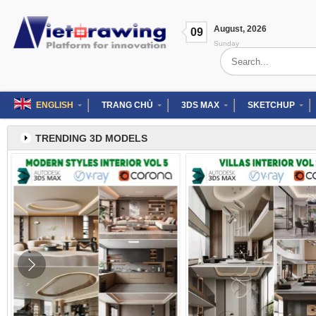
Skip
to
August
,
2026
content
09
Sunday
Search
for:
ENGLISH
TRANG CHỦ
3DS MAX
SKETCHUP
TRENDING 3D MODELS