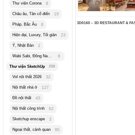
Thư viện Corona
8
Châu âu, Tân cổ điển
19
Pháp, Bắc Âu
8
Hiện đại, Luxury, Tối giản
23
Ý, Nhật Bản
2
Wabi Sabi, Đông Nam Á
8
Thư viện SketchUp
258
Vol nội thất 2026
32
Nội thất nhà ở
127
Đồ nội thất
43
Nội thất công trình
62
Sketchup enscape
3
Ngoại thất, cảnh quan
85