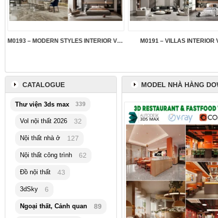
M0193 – MODERN STYLES INTERIOR VOL.5
M0191 – VILLAS INTERIOR 
CATALOGUE
MODEL NHÀ HÀNG D
Thư viện 3ds max
339
Vol nội thất 2026
32
Nội thất nhà ở
127
Nội thất công trình
62
Đồ nội thất
43
3dSky
6
Ngoại thất, Cảnh quan
89