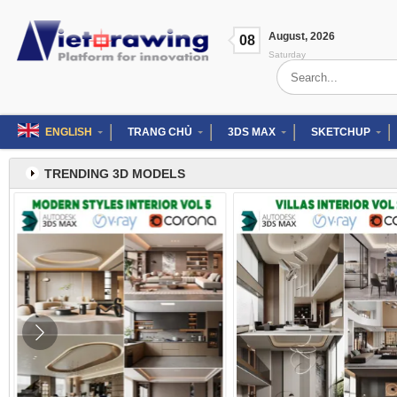
Skip
to
August
,
2026
content
08
Saturday
Search
for:
ENGLISH
TRANG CHỦ
3DS MAX
SKETCHUP
TRENDING 3D MODELS