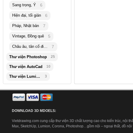
Sang trọng, Ý
6
Hiện đại, tối giản
6
Pháp, Nhật bản
7
Vintage, Đồng quê
5
Châu âu, tân cổ điển
7
Thư viện Photoshop
25
Thư viện AutoCad
10
Thư viện Lumion
3
DOWNLOAD 3D MDOELS:
Vietdrawing.com cung cấp thư viện 3D chất lượng cao cho kiến trúc, nội thấ
Max, SketchUp, Lumion, Corona, Photoshop…gồm nội – ngoại thất, đồ nội th