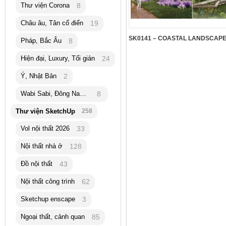
Thư viện Corona
8
Châu âu, Tân cổ điển
19
Pháp, Bắc Âu
8
Hiện đại, Luxury, Tối giản
24
Ý, Nhật Bản
2
Wabi Sabi, Đông Nam Á
8
Thư viện SketchUp
258
Vol nội thất 2026
33
Nội thất nhà ở
128
Đồ nội thất
43
Nội thất công trình
62
Sketchup enscape
3
Ngoại thất, cảnh quan
85