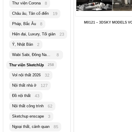
Thư viện Corona
8
Châu âu, Tân cổ điển
19
M0121 – 3DSKY MODELS VO
Pháp, Bắc Âu
8
Hiện đại, Luxury, Tối giản
23
Ý, Nhật Bản
2
Wabi Sabi, Đông Nam Á
8
Thư viện SketchUp
258
Vol nội thất 2026
32
Nội thất nhà ở
127
Đồ nội thất
43
Nội thất công trình
62
Sketchup enscape
3
Ngoại thất, cảnh quan
85