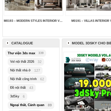
M0193 – MODERN STYLES INTERIOR VOL.5
M0191 – VILLAS INTERIOR 
CATALOGUE
MODEL 3DSKY CHO BI
Thư viện 3ds max
339
Vol nội thất 2026
32
Nội thất nhà ở
127
Nội thất công trình
62
Đồ nội thất
43
3dSky
6
Ngoại thất, Cảnh quan
89