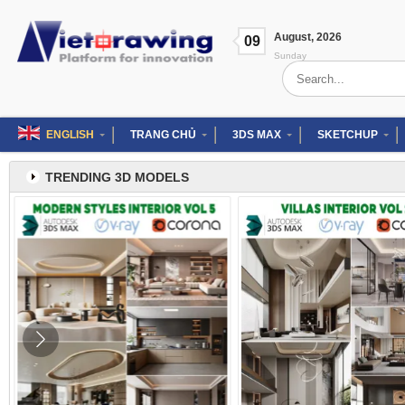
Skip
to
August
,
2026
content
09
Sunday
Search
for:
ENGLISH
TRANG CHỦ
3DS MAX
SKETCHUP
TRENDING 3D MODELS