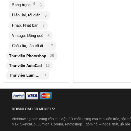
Sang trọng, Ý
6
Hiện đại, tối giản
6
Pháp, Nhật bản
7
Vintage, Đồng quê
5
Châu âu, tân cổ điển
7
Thư viện Photoshop
25
Thư viện AutoCad
10
Thư viện Lumion
3
DOWNLOAD 3D MDOELS:
Vietdrawing.com cung cấp thư viện 3D chất lượng cao cho kiến trúc, nội thấ
Max, SketchUp, Lumion, Corona, Photoshop…gồm nội – ngoại thất, đồ nội th