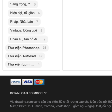
Sang trọng, Ý
6
Hiện đại, tối giản
6
Pháp, Nhật bản
7
Vintage, Đồng quê
5
Châu âu, tân cổ điển
7
Thư viện Photoshop
25
Thư viện AutoCad
10
Thư viện Lumion
3
DOWNLOAD 3D MDOELS:
Vietdrawing.com cung cấp thư viện 3D chất lượng cao cho kiến trúc, nội thấ
Max, SketchUp, Lumion, Corona, Photoshop…gồm nội – ngoại thất, đồ nội th