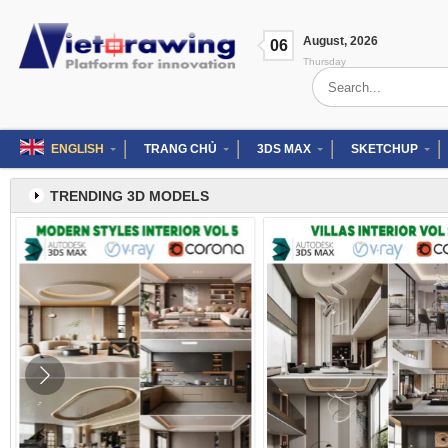
Skip
to
August
,
2026
content
06
Thursday
Search
for:
ENGLISH
TRANG CHỦ
3DS MAX
SKETCHUP
TRENDING 3D MODELS