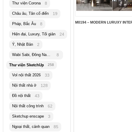
Thư viện Corona
8
Châu âu, Tân cổ điển
19
Pháp, Bắc Âu
8
Hiện đại, Luxury, Tối giản
24
Ý, Nhật Bản
2
Wabi Sabi, Đông Nam Á
8
Thư viện SketchUp
258
Vol nội thất 2026
33
Nội thất nhà ở
128
Đồ nội thất
43
Nội thất công trình
62
Sketchup enscape
3
Ngoại thất, cảnh quan
85