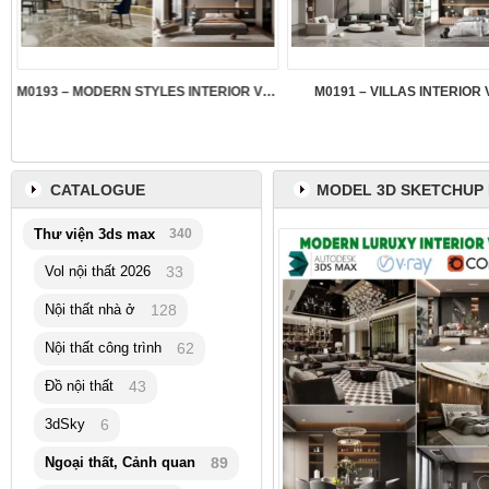
M0193 – MODERN STYLES INTERIOR VOL.5
M0191 – VILLAS INTERIOR 
CATALOGUE
MODEL 3D SKETCHUP
Thư viện 3ds max
340
Vol nội thất 2026
33
Nội thất nhà ở
128
Nội thất công trình
62
Đồ nội thất
43
3dSky
6
Ngoại thất, Cảnh quan
89