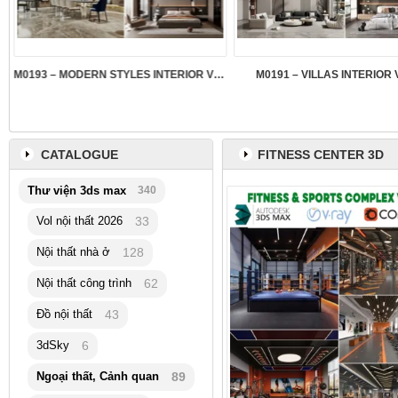
M0193 – MODERN STYLES INTERIOR VOL.5
M0191 – VILLAS INTERIOR 
CATALOGUE
FITNESS CENTER 3D
Thư viện 3ds max
340
Vol nội thất 2026
33
Nội thất nhà ở
128
Nội thất công trình
62
Đồ nội thất
43
3dSky
6
Ngoại thất, Cảnh quan
89