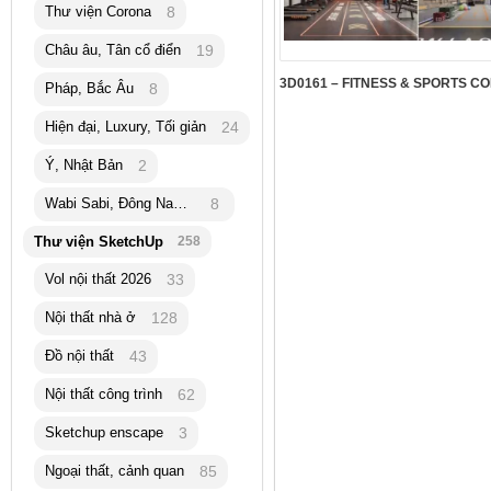
Thư viện Corona
8
Châu âu, Tân cổ điển
19
Pháp, Bắc Âu
8
Hiện đại, Luxury, Tối giản
24
Ý, Nhật Bản
2
Wabi Sabi, Đông Nam Á
8
Thư viện SketchUp
258
Vol nội thất 2026
33
Nội thất nhà ở
128
Đồ nội thất
43
Nội thất công trình
62
Sketchup enscape
3
Ngoại thất, cảnh quan
85