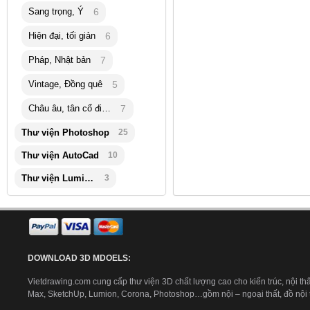
Sang trọng, Ý
6
Hiện đại, tối giản
6
Pháp, Nhật bản
7
Vintage, Đồng quê
5
Châu âu, tân cổ điển
7
Thư viện Photoshop
25
Thư viện AutoCad
10
Thư viện Lumion
3
DOWNLOAD 3D MDOELS:
Vietdrawing.com cung cấp thư viện 3D chất lượng cao cho kiến trúc, nội thấ
Max, SketchUp, Lumion, Corona, Photoshop…gồm nội – ngoại thất, đồ nội th