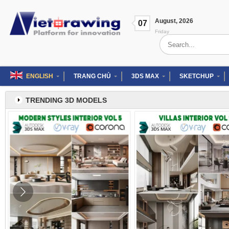
Skip
to
August
,
2026
content
07
Friday
Search
for:
ENGLISH
TRANG CHỦ
3DS MAX
SKETCHUP
TRENDING 3D MODELS