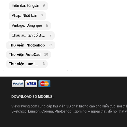
Hiện đại, tối giản
6
Pháp, Nhật bản
7
Vintage, Đồng quê
5
Châu âu, tân cổ điển
7
Thư viện Photoshop
25
Thư viện AutoCad
10
Thư viện Lumion
3
DOWNLOAD 3D MDOELS:
Vietdrawing.com cung cấp thư viện 3D chất lượng cao cho kiến trúc, nội thấ
SketchUp, Lumion, Corona, Photoshop…gồm nội – ngoại thất, đồ nội thất và