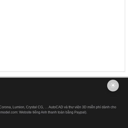
 Corona, Lumion, Crystal CG, … AutoCAD và thư viện 3D miễn phí dành cho
3dmodel.com: Website tiếng Anh thanh toán bằng Paypal).