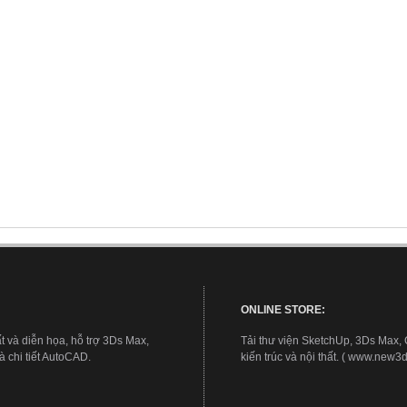
ONLINE STORE:
t và diễn họa, hỗ trợ 3Ds Max,
Tải thư viện SketchUp, 3Ds Max,
 chi tiết AutoCAD.
kiến trúc và nội thất. ( www.new