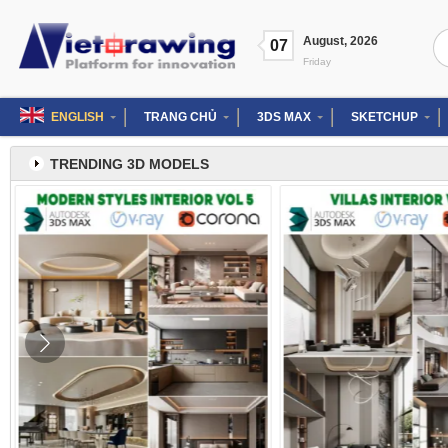
Skip
to
Se
August
,
2026
content
07
for
Friday
ENGLISH
TRANG CHỦ
3DS MAX
SKETCHUP
TRENDING 3D MODELS