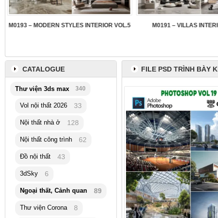
3
M0193 – MODERN STYLES INTERIOR VOL.5
M0191 – VILLAS INTER
CATALOGUE
FILE PSD TRÌNH BÀY 
Thư viện 3ds max
340
Vol nội thất 2026
33
Nội thất nhà ở
128
Nội thất công trình
62
Đồ nội thất
43
3dSky
6
Ngoại thất, Cảnh quan
89
Thư viện Corona
8