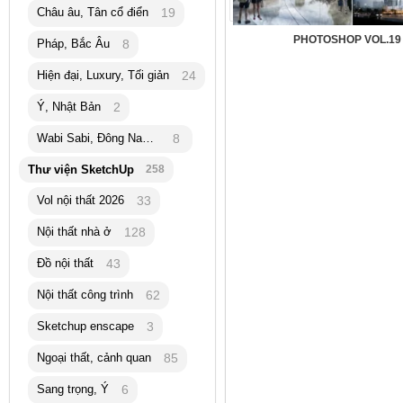
Châu âu, Tân cổ điển
19
PHOTOSHOP VOL.19
Pháp, Bắc Âu
8
Hiện đại, Luxury, Tối giản
24
Ý, Nhật Bản
2
Wabi Sabi, Đông Nam Á
8
Thư viện SketchUp
258
Vol nội thất 2026
33
Nội thất nhà ở
128
Đồ nội thất
43
Nội thất công trình
62
Sketchup enscape
3
Ngoại thất, cảnh quan
85
Sang trọng, Ý
6