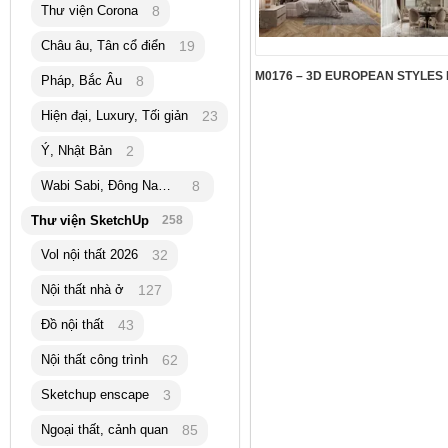
Thư viện Corona
8
Châu âu, Tân cổ điển
19
Pháp, Bắc Âu
8
Hiện đại, Luxury, Tối giản
23
Ý, Nhật Bản
2
Wabi Sabi, Đông Nam Á
8
Thư viện SketchUp
258
Vol nội thất 2026
32
Nội thất nhà ở
127
Đồ nội thất
43
Nội thất công trình
62
Sketchup enscape
3
Ngoại thất, cảnh quan
85