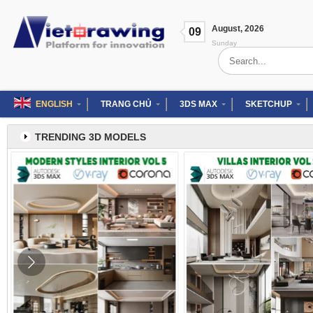
Skip
to
August
,
2026
content
09
Sunday
Search
for:
ENGLISH
TRANG CHỦ
3DS MAX
SKETCHUP
TRENDING 3D MODELS