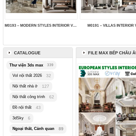
M0193 – MODERN STYLES INTERIOR VOL.5
M0191 – VILLAS INTERIOR 
CATALOGUE
FILE MAX BẾP CHÂU Â
Thư viện 3ds max
339
Vol nội thất 2026
32
Nội thất nhà ở
127
Nội thất công trình
62
Đồ nội thất
43
3dSky
6
Ngoại thất, Cảnh quan
89