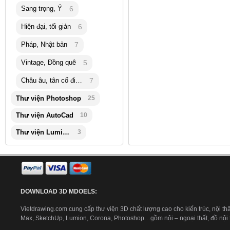
Sang trọng, Ý
6
Hiện đại, tối giản
6
Pháp, Nhật bản
7
Vintage, Đồng quê
5
Châu âu, tân cổ điển
7
Thư viện Photoshop
25
Thư viện AutoCad
10
Thư viện Lumion
3
DOWNLOAD 3D MDOELS:
Vietdrawing.com cung cấp thư viện 3D chất lượng cao cho kiến trúc, nội thấ
Max, SketchUp, Lumion, Corona, Photoshop…gồm nội – ngoại thất, đồ nội th