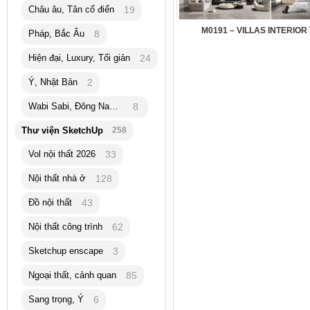
Châu âu, Tân cổ điển
19
M0191 – VILLAS INTERIOR
Pháp, Bắc Âu
8
Hiện đại, Luxury, Tối giản
24
Ý, Nhật Bản
2
Wabi Sabi, Đông Nam Á
8
Thư viện SketchUp
258
Vol nội thất 2026
33
Nội thất nhà ở
128
Đồ nội thất
43
Nội thất công trình
62
Sketchup enscape
3
Ngoại thất, cảnh quan
85
Sang trọng, Ý
6