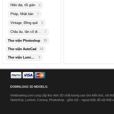
Hiện đại, tối giản
6
Pháp, Nhật bản
7
Vintage, Đồng quê
5
Châu âu, tân cổ điển
7
Thư viện Photoshop
25
Thư viện AutoCad
10
Thư viện Lumion
3
DOWNLOAD 3D MDOELS:
Vietdrawing.com cung cấp thư viện 3D chất lượng cao cho kiến trúc, nội thấ
SketchUp, Lumion, Corona, Photoshop…gồm nội – ngoại thất, đồ nội thất và