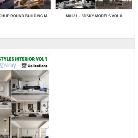
SK089 – SKETCHUP ROUND BUILDING MODELS
M0121 – 3DSKY MODELS VOL.6