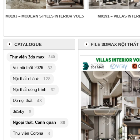
3
M0193 – MODERN STYLES INTERIOR VOL.5
M0191 – VILLAS INTER
CATALOGUE
FILE 3DMAX NỘI THẤT 
Thư viện 3ds max
340
Vol nội thất 2026
33
Nội thất nhà ở
128
Nội thất công trình
62
Đồ nội thất
43
3dSky
6
Ngoại thất, Cảnh quan
89
Thư viện Corona
8