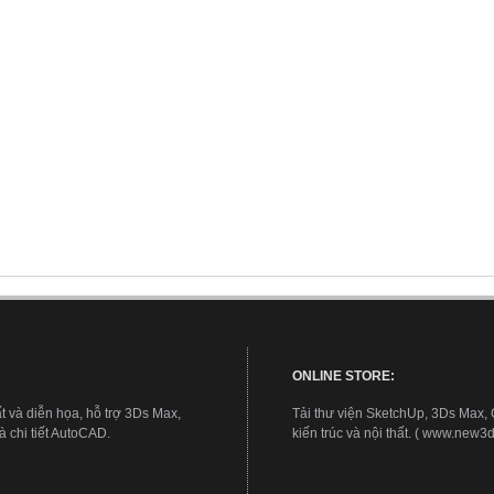
ONLINE STORE:
t và diễn họa, hỗ trợ 3Ds Max,
Tải thư viện SketchUp, 3Ds Max,
 chi tiết AutoCAD.
kiến trúc và nội thất. ( www.new