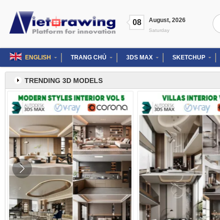
Skip
to
Se
August
,
2026
content
08
for
Saturday
ENGLISH
TRANG CHỦ
3DS MAX
SKETCHUP
TRENDING 3D MODELS