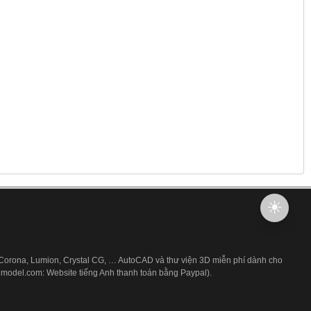
 Corona, Lumion, Crystal CG, … AutoCAD và thư viện 3D miễn phí dành cho
3dmodel.com: Website tiếng Anh thanh toán bằng Paypal).