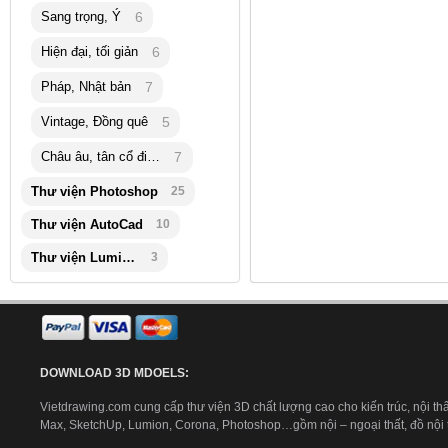
Sang trọng, Ý
6
Hiện đại, tối giản
6
Pháp, Nhật bản
7
Vintage, Đồng quê
5
Châu âu, tân cổ điển
7
Thư viện Photoshop
25
Thư viện AutoCad
10
Thư viện Lumion
3
DOWNLOAD 3D MDOELS:
Vietdrawing.com cung cấp thư viện 3D chất lượng cao cho kiến trúc, nội thấ
Max, SketchUp, Lumion, Corona, Photoshop…gồm nội – ngoại thất, đồ nội th