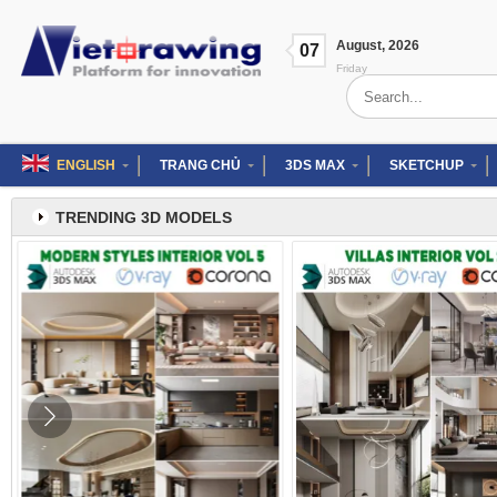
Skip
to
August
,
2026
content
07
Friday
Search
for:
ENGLISH
TRANG CHỦ
3DS MAX
SKETCHUP
TRENDING 3D MODELS