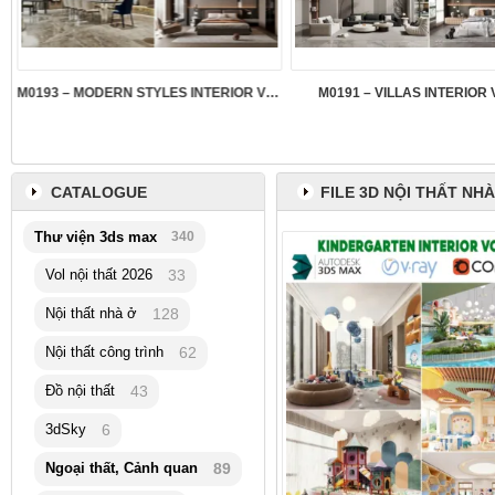
M0193 – MODERN STYLES INTERIOR VOL.5
M0191 – VILLAS INTERIOR 
CATALOGUE
FILE 3D NỘI THẤT NH
Thư viện 3ds max
340
Vol nội thất 2026
33
Nội thất nhà ở
128
Nội thất công trình
62
Đồ nội thất
43
3dSky
6
Ngoại thất, Cảnh quan
89