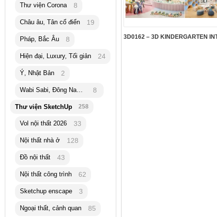
Thư viện Corona
8
Châu âu, Tân cổ điển
19
Pháp, Bắc Âu
8
Hiện đại, Luxury, Tối giản
24
Ý, Nhật Bản
2
Wabi Sabi, Đông Nam Á
8
Thư viện SketchUp
258
Vol nội thất 2026
33
Nội thất nhà ở
128
Đồ nội thất
43
Nội thất công trình
62
Sketchup enscape
3
Ngoại thất, cảnh quan
85