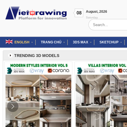
Skip
to
August
,
2026
content
08
Saturday
Search
for:
ENGLISH
TRANG CHỦ
3DS MAX
SKETCHUP
TRENDING 3D MODELS