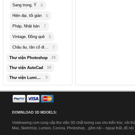
Sang trọng, Ý
6
Hiện đại, tối giản
6
Pháp, Nhật bản
7
Vintage, Đồng quê
5
Châu âu, tân cổ điển
7
Thư viện Photoshop
25
Thư viện AutoCad
10
Thư viện Lumion
3
DOWNLOAD 3D MDOELS:
Vietdrawing.com cung cấp thư viện 3D chất lượng cao cho kiến trúc, nội thấ
Max, SketchUp, Lumion, Corona, Photoshop…gồm nội – ngoại thất, đồ nội th