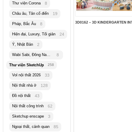
Thư viện Corona
8
Châu âu, Tân cổ điển
19
Pháp, Bắc Âu
8
Hiện đại, Luxury, Tối giản
24
Ý, Nhật Bản
2
Wabi Sabi, Đông Nam Á
8
Thư viện SketchUp
258
Vol nội thất 2026
33
Nội thất nhà ở
128
Đồ nội thất
43
Nội thất công trình
62
Sketchup enscape
3
Ngoại thất, cảnh quan
85