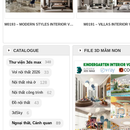
M0193 – MODERN STYLES INTERIOR VOL.5
M0191 – VILLAS INTERIOR 
CATALOGUE
FILE 3D MẦM NON
Thư viện 3ds max
340
Vol nội thất 2026
33
Nội thất nhà ở
128
Nội thất công trình
62
Đồ nội thất
43
3dSky
6
Ngoại thất, Cảnh quan
89