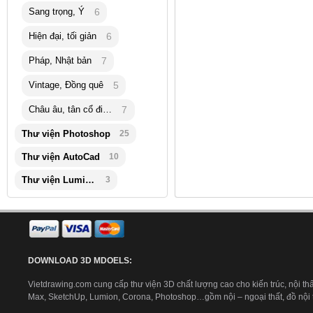
Sang trọng, Ý
6
Hiện đại, tối giản
6
Pháp, Nhật bản
7
Vintage, Đồng quê
5
Châu âu, tân cổ điển
7
Thư viện Photoshop
25
Thư viện AutoCad
10
Thư viện Lumion
3
DOWNLOAD 3D MDOELS:
Vietdrawing.com cung cấp thư viện 3D chất lượng cao cho kiến trúc, nội thấ
Max, SketchUp, Lumion, Corona, Photoshop…gồm nội – ngoại thất, đồ nội th