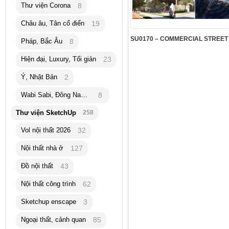
Thư viện Corona
8
Châu âu, Tân cổ điển
19
Pháp, Bắc Âu
8
Hiện đại, Luxury, Tối giản
23
Ý, Nhật Bản
2
Wabi Sabi, Đông Nam Á
8
Thư viện SketchUp
258
Vol nội thất 2026
32
Nội thất nhà ở
127
Đồ nội thất
43
Nội thất công trình
62
Sketchup enscape
3
Ngoại thất, cảnh quan
85