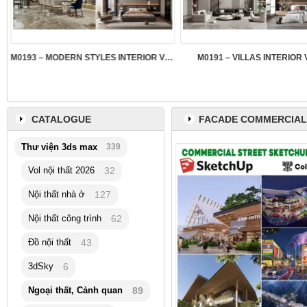
M0193 – MODERN STYLES INTERIOR VOL.5
M0191 – VILLAS INTERIOR 
CATALOGUE
FACADE COMMERCIAL
Thư viện 3ds max
339
Vol nội thất 2026
32
Nội thất nhà ở
127
Nội thất công trình
62
Đồ nội thất
43
3dSky
6
Ngoại thất, Cảnh quan
89