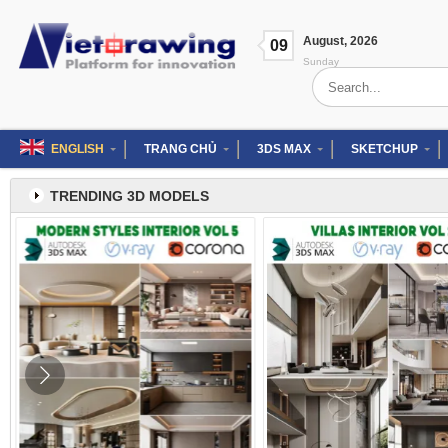
Skip
to
August
,
2026
content
09
Sunday
Search
for:
ENGLISH
TRANG CHỦ
3DS MAX
SKETCHUP
TRENDING 3D MODELS