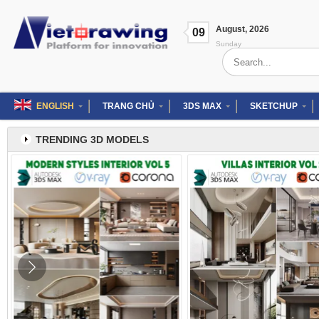
Skip
to
August
,
2026
content
09
Sunday
Search
for:
ENGLISH
TRANG CHỦ
3DS MAX
SKETCHUP
TRENDING 3D MODELS