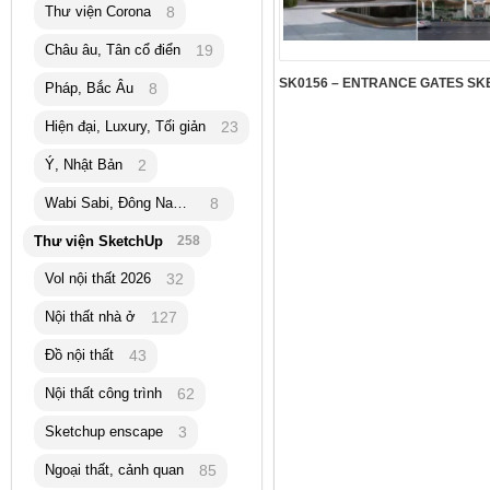
Thư viện Corona
8
Châu âu, Tân cổ điển
19
Pháp, Bắc Âu
8
Hiện đại, Luxury, Tối giản
23
Ý, Nhật Bản
2
Wabi Sabi, Đông Nam Á
8
Thư viện SketchUp
258
Vol nội thất 2026
32
Nội thất nhà ở
127
Đồ nội thất
43
Nội thất công trình
62
Sketchup enscape
3
Ngoại thất, cảnh quan
85