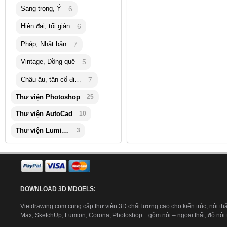
Sang trọng, Ý
6
Hiện đại, tối giản
6
Pháp, Nhật bản
7
Vintage, Đồng quê
5
Châu âu, tân cổ điển
7
Thư viện Photoshop
25
Thư viện AutoCad
10
Thư viện Lumion
3
DOWNLOAD 3D MDOELS:
Vietdrawing.com cung cấp thư viện 3D chất lượng cao cho kiến trúc, nội thấ
Max, SketchUp, Lumion, Corona, Photoshop…gồm nội – ngoại thất, đồ nội th