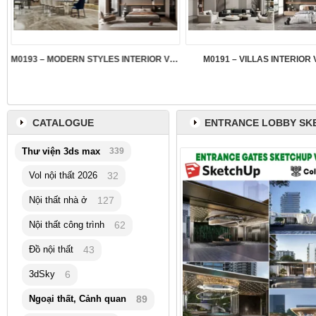
M0193 – MODERN STYLES INTERIOR VOL.5
M0191 – VILLAS INTERIOR 
CATALOGUE
ENTRANCE LOBBY SK
Thư viện 3ds max
339
Vol nội thất 2026
32
Nội thất nhà ở
127
Nội thất công trình
62
Đồ nội thất
43
3dSky
6
Ngoại thất, Cảnh quan
89